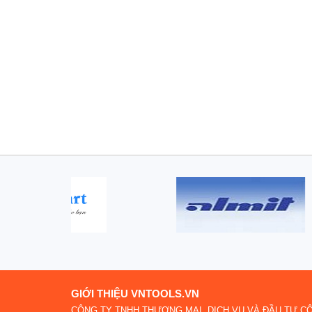
GIỚI THIỆU VNTOOLS.VN
CÔNG TY TNHH THƯƠNG MẠI, DỊCH VỤ VÀ ĐẦU TƯ C