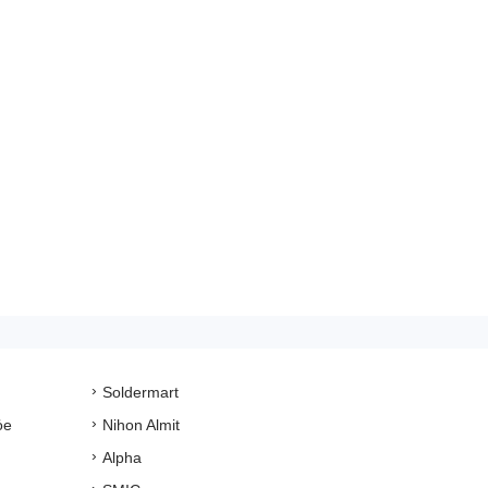
Soldermart
ỏe
Nihon Almit
Alpha