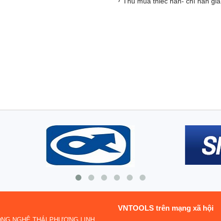
Thu mua thiếc hàn- chì hàn giá
VNTOOLS trên mạng xã hội
ÔNG NGHỆ THÁI PHƯƠNG LINH