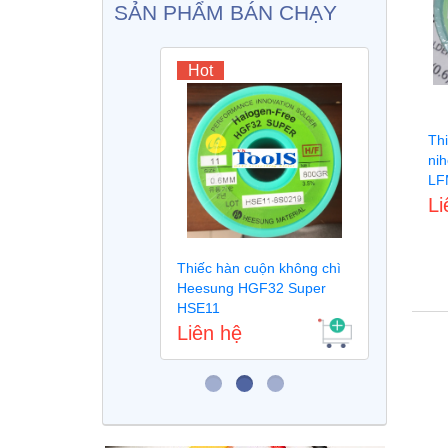
SẢN PHẨM BÁN CHẠY
Hot
Ho
Th
ni
LF
Li
iếc không
Thiếc hàn cuộn không chì
Máy 
Heesung HGF32 Super
tử s
HSE11
Liên hệ
Liê