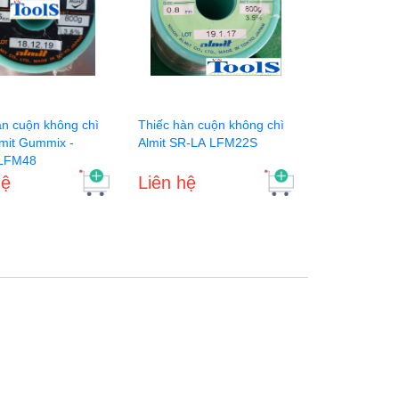
àn cuộn không chì
Thiếc hàn cuộn không chì
mmix -
Almit SR-LA LFM22S
 LFM48
hệ
Liên hệ