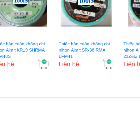
t
iếc hàn cuộn không chì
Thiếc hàn cuộn không chì
Thiếc h
hon Almit KR19 SHRMA
nihon Almit SR-38 RMA
nihon Almit Gu
M48S
LFM41
21Zeta
ên hệ
Liên hệ
Liên 
cắt chân linh kiện điện
au hàn SM-200
n hệ