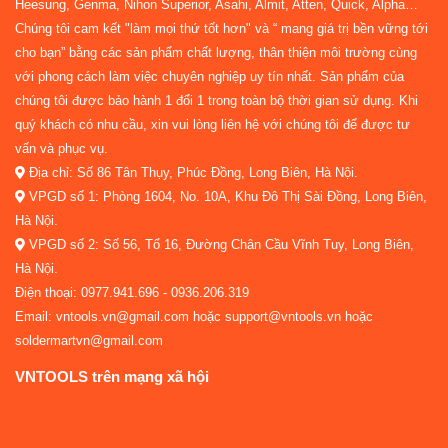
Heesung, Genma, Nihon Superior, Asahi, Almit, Atten, Quick, Alpha…
Chúng tôi cam kết "làm mọi thứ tốt hơn" và “ mang giá trị bền vững tới
cho bạn” bằng các sản phẩm chất lượng, thân thiện môi trường cùng
với phong cách làm việc chuyên nghiệp uy tín nhất. Sản phẩm của
chúng tôi được bảo hành 1 đổi 1 trong toàn bộ thời gian sử dụng. Khi
quý khách có nhu cầu, xin vui lòng liên hệ với chúng tôi để được tư
vấn và phục vụ.
Địa chỉ: Số 86 Tân Thụy, Phúc Đồng, Long Biên, Hà Nội.
VPGD số 1: Phòng 1604, No. 10A, Khu Đô Thị Sài Đồng, Long Biên,
Hà Nội.
VPGD số 2: Số 56, Tổ 16, Đường Chân Cầu Vĩnh Tuy, Long Biên,
Hà Nội.
Điện thoại: 0977.941.696 - 0936.206.319
Email: vntools.vn@gmail.com hoặc support@vntools.vn hoặc
soldermartvn@gmail.com
VNTOOLS trên mạng xã hội