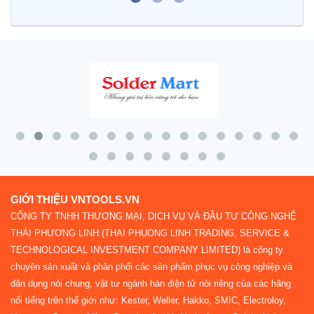
GIỚI THIỆU VNTOOLS.VN
CÔNG TY TNHH THƯƠNG MẠI, DỊCH VỤ VÀ ĐẦU TƯ CÔNG NGHỆ
THÁI PHƯƠNG LINH (THAI PHUONG LINH TRADING, SERVICE &
TECHNOLOGICAL INVESTMENT COMPANY LIMITED) là công ty
chuyên sản xuất và phân phối các sản phẩm phục vụ công nghiệp và
dân dụng nói chung, vật tư ngành hàn điện tử nói riêng của các hãng
nổi tiếng trên thế giới như: Kester, Weller, Hakko, SMIC, Electroloy,