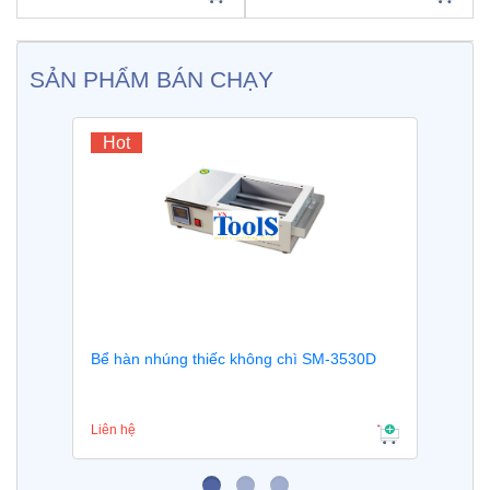
SẢN PHẨM BÁN CHẠY
Hot
hông chì SM-3530D
Thiếc hàn cuộn không chì He
Super HSE11
Liên hệ