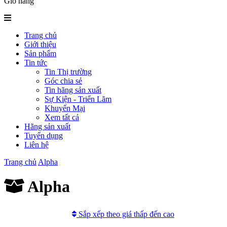
Giỏ hàng
Trang chủ
Giới thiệu
Sản phẩm
Tin tức
Tin Thị trường
Góc chia sẻ
Tin hãng sản xuất
Sự Kiện - Triển Lãm
Khuyến Mại
Xem tất cả
Hãng sản xuất
Tuyển dụng
Liên hệ
Trang chủ
Alpha
Alpha
Sắp xếp theo giá thấp đến cao