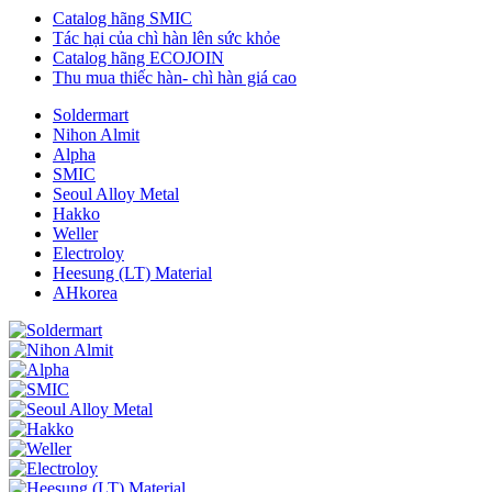
Catalog hãng SMIC
Tác hại của chì hàn lên sức khỏe
Catalog hãng ECOJOIN
Thu mua thiếc hàn- chì hàn giá cao
Soldermart
Nihon Almit
Alpha
SMIC
Seoul Alloy Metal
Hakko
Weller
Electroloy
Heesung (LT) Material
AHkorea