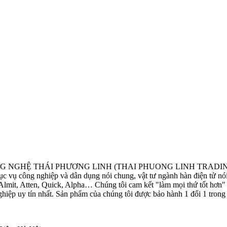
G NGHỆ THÁI PHƯƠNG LINH (THAI PHUONG LINH TRAD
vụ công nghiệp và dân dụng nói chung, vật tư ngành hàn điện tử nói ri
mit, Atten, Quick, Alpha… Chúng tôi cam kết "làm mọi thứ tốt hơn" v
hiệp uy tín nhất. Sản phẩm của chúng tôi được bảo hành 1 đổi 1 trong 