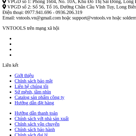
VPGD số 1: Phòng 1604, No. 10A, Khu Đô Thị Sài Đồng, Long B
VPGD số 2: Số 56, Tổ 16, Đường Chân Cầu Vĩnh Tuy, Long Biên
Điện thoại: 0977.941.696 - 0936.206.319
Email: vntools.vn@gmail.com hoặc support@vntools.vn hoặc solde
VNTOOLS trên mạng xã hội
Liên kết
Giới thiệu
Chính sách bảo mật
Liên hệ chúng tôi
Sứ mệnh, tầm nhìn
Catalog sản phẩm công ty
Hướng dẫn đặt hàng
Hướng dẫn thanh toán
Chính sách với nhà sản xuất
Chính sách vận chuyển
Chính sách bảo hành
Chính sách đại lý