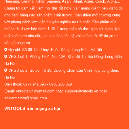
Heesung, Genma, Nihon Superior, Asahi, Almit, Atten, Quick, Alpha…
Chúng tôi cam kết "làm mọi thứ tốt hơn" và “ mang giá trị bền vững tới
cho bạn” bằng các sản phẩm chất lượng, thân thiện môi trường cùng
với phong cách làm việc chuyên nghiệp uy tín nhất. Sản phẩm của
chúng tôi được bảo hành 1 đổi 1 trong toàn bộ thời gian sử dụng. Khi
quý khách có nhu cầu, xin vui lòng liên hệ với chúng tôi để được tư
vấn và phục vụ.
Địa chỉ: Số 86 Tân Thụy, Phúc Đồng, Long Biên, Hà Nội.
VPGD số 1: Phòng 1604, No. 10A, Khu Đô Thị Sài Đồng, Long Biên,
Hà Nội.
VPGD số 2: Số 56, Tổ 16, Đường Chân Cầu Vĩnh Tuy, Long Biên,
Hà Nội.
Điện thoại: 0977.941.696 - 0936.206.319
Email: vntools.vn@gmail.com hoặc support@vntools.vn hoặc
soldermartvn@gmail.com
VNTOOLS trên mạng xã hội