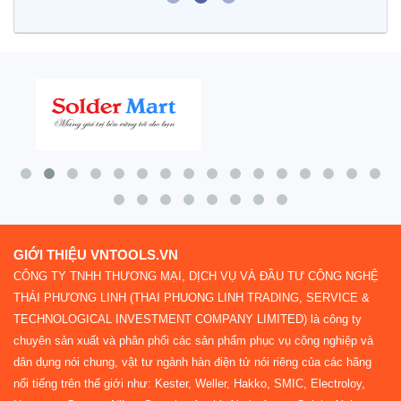
GIỚI THIỆU VNTOOLS.VN
CÔNG TY TNHH THƯƠNG MẠI, DỊCH VỤ VÀ ĐẦU TƯ CÔNG NGHỆ
THÁI PHƯƠNG LINH (THAI PHUONG LINH TRADING, SERVICE &
TECHNOLOGICAL INVESTMENT COMPANY LIMITED) là công ty
chuyên sản xuất và phân phối các sản phẩm phục vụ công nghiệp và
dân dụng nói chung, vật tư ngành hàn điện tử nói riêng của các hãng
nổi tiếng trên thế giới như: Kester, Weller, Hakko, SMIC, Electroloy,