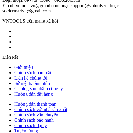
Điện thoại: 0977.941.696 - 0936.206.319
Email: vntools.vn@gmail.com hoặc support@vntools.vn hoặc
soldermartvn@gmail.com
VNTOOLS trên mạng xã hội
Liên kết
Giới thiệu
Chính sách bảo mật
Liên hệ chúng tôi
Sứ mệnh, tầm nhìn
Catalog sản phẩm công ty
Hướng dẫn đặt hàng
Hướng dẫn thanh toán
Chính sách với nhà sản xuất
Chính sách vận chuyển
Chính sách bảo hành
Chính sách đại lý
Tuyển Dụng