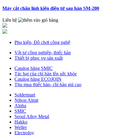
Máy cắt chân linh kiện điện tử sau hàn SM-200
Liên hệ
Phụ kiện, Đồ chơi công nghệ
Vật tư công nghiệp, thiếc hàn
Thiết bị phục vụ sản xuất
Catalog hãng SMIC
Tác hại của chì hàn lên sức khỏe
Catalog hãng ECOJOIN
Thu mua thiếc hàn- chì hàn giá cao
Soldermart
Nihon Almit
Alpha
SMIC
Seoul Alloy Metal
Hakko
Weller
Electroloy