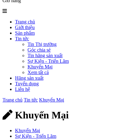
Giỏ hàng
Trang chủ
Giới thiệu
Sản phẩm
Tin tức
Tin Thị trường
Góc chia sẻ
Tin hãng sản xuất
Sự Kiện - Triển Lãm
Khuyến Mại
Xem tất cả
Hãng sản xuất
Tuyển dụng
Liên hệ
Trang chủ
Tin tức
Khuyến Mại
Khuyến Mại
Khuyến Mại
Sự Kiện - Triển Lãm