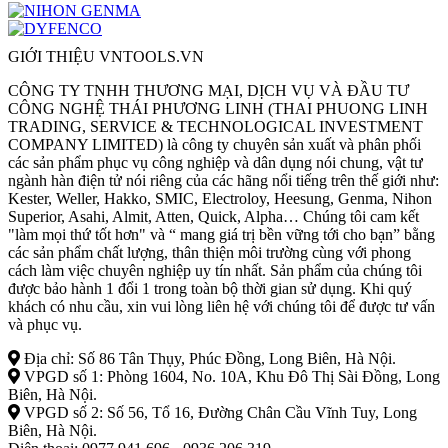
GIỚI THIỆU VNTOOLS.VN
CÔNG TY TNHH THƯƠNG MẠI, DỊCH VỤ VÀ ĐẦU TƯ
CÔNG NGHỆ THÁI PHƯƠNG LINH (THAI PHUONG LINH
TRADING, SERVICE & TECHNOLOGICAL INVESTMENT
COMPANY LIMITED) là công ty chuyên sản xuất và phân phối
các sản phẩm phục vụ công nghiệp và dân dụng nói chung, vật tư
ngành hàn điện tử nói riêng của các hãng nổi tiếng trên thế giới như:
Kester, Weller, Hakko, SMIC, Electroloy, Heesung, Genma, Nihon
Superior, Asahi, Almit, Atten, Quick, Alpha… Chúng tôi cam kết
"làm mọi thứ tốt hơn" và “ mang giá trị bền vững tới cho bạn” bằng
các sản phẩm chất lượng, thân thiện môi trường cùng với phong
cách làm việc chuyên nghiệp uy tín nhất. Sản phẩm của chúng tôi
được bảo hành 1 đổi 1 trong toàn bộ thời gian sử dụng. Khi quý
khách có nhu cầu, xin vui lòng liên hệ với chúng tôi để được tư vấn
và phục vụ.
Địa chỉ: Số 86 Tân Thụy, Phúc Đồng, Long Biên, Hà Nội.
VPGD số 1: Phòng 1604, No. 10A, Khu Đô Thị Sài Đồng, Long
Biên, Hà Nội.
VPGD số 2: Số 56, Tổ 16, Đường Chân Cầu Vĩnh Tuy, Long
Biên, Hà Nội.