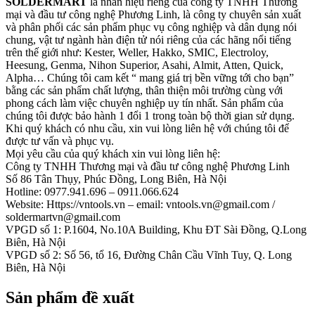
SOLDERMART
là nhãn hiệu riêng của công ty TNHH Thương
mại và đầu tư công nghệ Phương Linh, là công ty chuyên sản xuất
và phân phối các sản phẩm phục vụ công nghiệp và dân dụng nói
chung, vật tư ngành hàn điện tử nói riêng của các hãng nổi tiếng
trên thế giới như: Kester, Weller, Hakko, SMIC, Electroloy,
Heesung, Genma, Nihon Superior, Asahi, Almit, Atten, Quick,
Alpha… Chúng tôi cam kết “ mang giá trị bền vững tới cho bạn”
bằng các sản phẩm chất lượng, thân thiện môi trường cùng với
phong cách làm việc chuyên nghiệp uy tín nhất. Sản phẩm của
chúng tôi được bảo hành 1 đổi 1 trong toàn bộ thời gian sử dụng.
Khi quý khách có nhu cầu, xin vui lòng liên hệ với chúng tôi để
được tư vấn và phục vụ.
Mọi yêu cầu của quý khách xin vui lòng liên hệ:
Công ty TNHH Thương mại và đầu tư công nghệ Phương Linh
Số 86 Tân Thụy, Phúc Đồng, Long Biên, Hà Nội
Hotline: 0977.941.696 – 0911.066.624
Website: Https://vntools.vn – email: vntools.vn@gmail.com /
soldermartvn@gmail.com
VPGD số 1: P.1604, No.10A Building, Khu ĐT Sài Đồng, Q.Long
Biên, Hà Nội
VPGD số 2: Số 56, tổ 16, Đường Chân Cầu Vĩnh Tuy, Q. Long
Biên, Hà Nội
Sản phẩm đề xuất