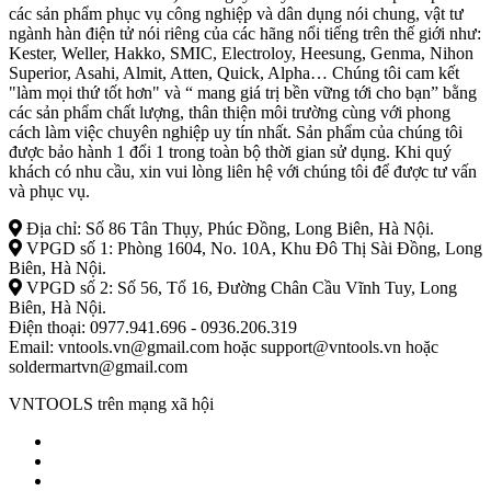
các sản phẩm phục vụ công nghiệp và dân dụng nói chung, vật tư
ngành hàn điện tử nói riêng của các hãng nổi tiếng trên thế giới như:
Kester, Weller, Hakko, SMIC, Electroloy, Heesung, Genma, Nihon
Superior, Asahi, Almit, Atten, Quick, Alpha… Chúng tôi cam kết
"làm mọi thứ tốt hơn" và “ mang giá trị bền vững tới cho bạn” bằng
các sản phẩm chất lượng, thân thiện môi trường cùng với phong
cách làm việc chuyên nghiệp uy tín nhất. Sản phẩm của chúng tôi
được bảo hành 1 đổi 1 trong toàn bộ thời gian sử dụng. Khi quý
khách có nhu cầu, xin vui lòng liên hệ với chúng tôi để được tư vấn
và phục vụ.
Địa chỉ: Số 86 Tân Thụy, Phúc Đồng, Long Biên, Hà Nội.
VPGD số 1: Phòng 1604, No. 10A, Khu Đô Thị Sài Đồng, Long
Biên, Hà Nội.
VPGD số 2: Số 56, Tổ 16, Đường Chân Cầu Vĩnh Tuy, Long
Biên, Hà Nội.
Điện thoại: 0977.941.696 - 0936.206.319
Email: vntools.vn@gmail.com hoặc support@vntools.vn hoặc
soldermartvn@gmail.com
VNTOOLS trên mạng xã hội