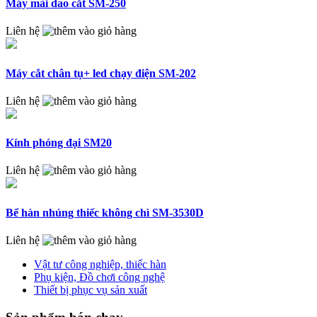
Máy mài dao cắt SM-250
Liên hệ
Máy cắt chân tụ+ led chạy điện SM-202
Liên hệ
Kính phóng đại SM20
Liên hệ
Bể hàn nhúng thiếc không chì SM-3530D
Liên hệ
Vật tư công nghiệp, thiếc hàn
Phụ kiện, Đồ chơi công nghệ
Thiết bị phục vụ sản xuất