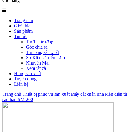
Giỏ hàng
Trang chủ
Giới thiệu
Sản phẩm
Tin tức
Tin Thị trường
Góc chia sẻ
Tin hãng sản xuất
Sự Kiện - Triển Lãm
Khuyến Mại
Xem tất cả
Hãng sản xuất
Tuyển dụng
Liên hệ
Trang chủ
Thiết bị phục vụ sản xuất
Máy cắt chân linh kiện điện tử
sau hàn SM-200