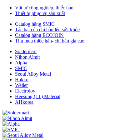
Vật tư công nghiệp, thiếc hàn
Thiết bị phục vụ sản xuất
Catalog hãng SMIC
Tác hại của chì hàn lên sức khỏe
Catalog hãng ECOJOIN
Thu mua thiếc hàn- chì hàn giá cao
Soldermart
Nihon Almit
Alpha
SMIC
Seoul Alloy Metal
Hakko
Weller
Electroloy
Heesung (LT) Material
AHkorea