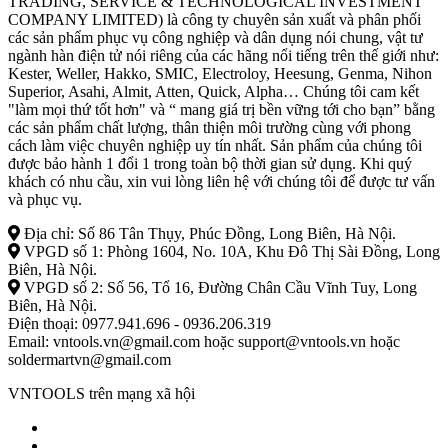
TRADING, SERVICE & TECHNOLOGICAL INVESTMENT
COMPANY LIMITED) là công ty chuyên sản xuất và phân phối
các sản phẩm phục vụ công nghiệp và dân dụng nói chung, vật tư
ngành hàn điện tử nói riêng của các hãng nổi tiếng trên thế giới như:
Kester, Weller, Hakko, SMIC, Electroloy, Heesung, Genma, Nihon
Superior, Asahi, Almit, Atten, Quick, Alpha… Chúng tôi cam kết
"làm mọi thứ tốt hơn" và “ mang giá trị bền vững tới cho bạn” bằng
các sản phẩm chất lượng, thân thiện môi trường cùng với phong
cách làm việc chuyên nghiệp uy tín nhất. Sản phẩm của chúng tôi
được bảo hành 1 đổi 1 trong toàn bộ thời gian sử dụng. Khi quý
khách có nhu cầu, xin vui lòng liên hệ với chúng tôi để được tư vấn
và phục vụ.
Địa chỉ: Số 86 Tân Thụy, Phúc Đồng, Long Biên, Hà Nội.
VPGD số 1: Phòng 1604, No. 10A, Khu Đô Thị Sài Đồng, Long
Biên, Hà Nội.
VPGD số 2: Số 56, Tổ 16, Đường Chân Cầu Vĩnh Tuy, Long
Biên, Hà Nội.
Điện thoại: 0977.941.696 - 0936.206.319
Email: vntools.vn@gmail.com hoặc support@vntools.vn hoặc
soldermartvn@gmail.com
VNTOOLS trên mạng xã hội