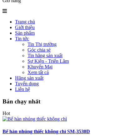
Giỏ hàng
Trang chủ
Giới thiệu
Sản phẩm
Tin tức
Tin Thị trường
Góc chia sẻ
Tin hãng sản xuất
Sự Kiện - Triển Lãm
Khuyến Mại
Xem tất cả
Hãng sản xuất
Tuyển dụng
Liên hệ
Bán chạy nhất
Hot
Bể hàn nhúng thiếc không chì SM-3530D