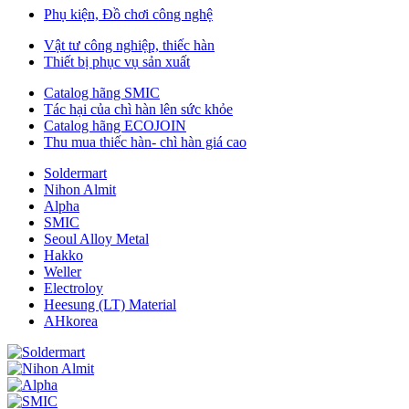
Phụ kiện, Đồ chơi công nghệ
Vật tư công nghiệp, thiếc hàn
Thiết bị phục vụ sản xuất
Catalog hãng SMIC
Tác hại của chì hàn lên sức khỏe
Catalog hãng ECOJOIN
Thu mua thiếc hàn- chì hàn giá cao
Soldermart
Nihon Almit
Alpha
SMIC
Seoul Alloy Metal
Hakko
Weller
Electroloy
Heesung (LT) Material
AHkorea