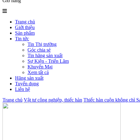
Giỏ hàng
Trang chủ
Giới thiệu
Sản phẩm
Tin tức
Tin Thị trường
Góc chia sẻ
Tin hãng sản xuất
Sự Kiện - Triển Lãm
Khuyến Mại
Xem tất cả
Hãng sản xuất
Tuyển dụng
Liên hệ
Trang chủ
Vật tư công nghiệp, thiếc hàn
Thiếc hàn cuộn không chì 