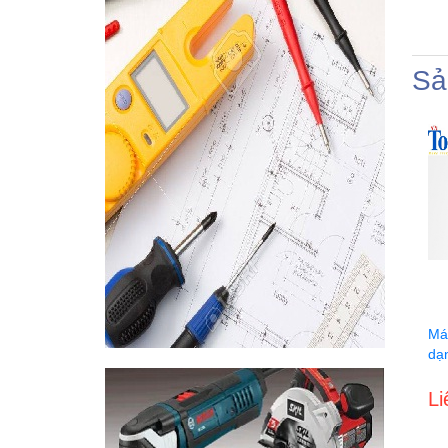
Sả
Má
dạ
Li