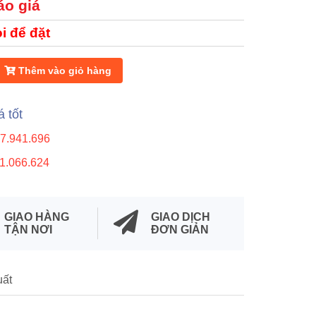
áo giá
i để đặt
Thêm vào giỏ hàng
á tốt
7.941.696
1.066.624
GIAO HÀNG
GIAO DỊCH
TẬN NƠI
ĐƠN GIẢN
uất