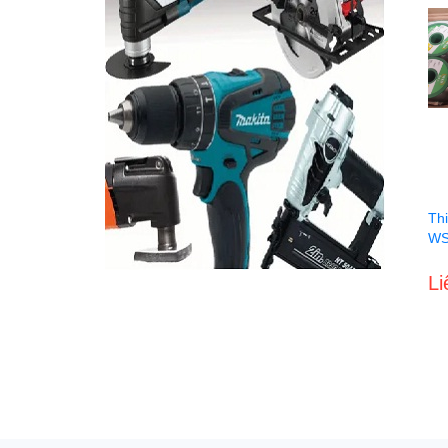
Th
WS
Li