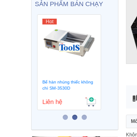
SẢN PHẨM BÁN CHẠY
Hot
Ho
iếc không
Thiếc hàn cuộn không chì
Máy 
Heesung HGF32 Super
tử s
HSE11
Liên hệ
Liê
Mô
Không