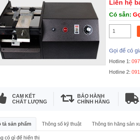
Liên hệ b
Có sẵn:
Gọ
t
Gọi để có gi
Hotline 1:
097
Hotline 2:
091
cắt chân linh kiện điện
au hàn SM-200
CAM KẾT
BẢO HÀNH
CHẤT LƯỢNG
CHÍNH HÃNG
n hệ
 tả sản phẩm
Thông số kỹ thuật
Thông tin hãng sản x
 có gì để hiển thị