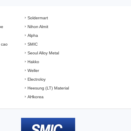
Soldermart
ỏe
Nihon Almit
Alpha
 cao
SMIC
Seoul Alloy Metal
Hakko
Weller
Electroloy
Heesung (LT) Material
AHkorea