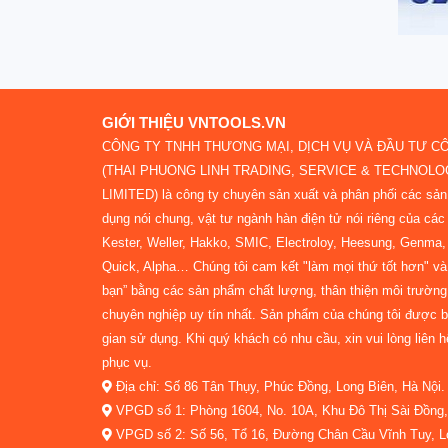
GIỚI THIỆU VNTOOLS.VN
CÔNG TY TNHH THƯƠNG MẠI, DỊCH VỤ VÀ ĐẦU TƯ C
(THAI PHUONG LINH TRADING, SERVICE & TECHNOL
LIMITED) là công ty chuyên sản xuất và phân phối các sả
dụng nói chung, vật tư ngành hàn điện tử nói riêng của các 
Kester, Weller, Hakko, SMIC, Electroloy, Heesung, Genma, N
Quick, Alpha… Chúng tôi cam kết "làm mọi thứ tốt hơn" và 
bạn” bằng các sản phẩm chất lượng, thân thiện môi trường
chuyên nghiệp uy tín nhất. Sản phẩm của chúng tôi được bả
gian sử dụng. Khi quý khách có nhu cầu, xin vui lòng liên 
phục vụ.
Địa chỉ: Số 86 Tân Thụy, Phúc Đồng, Long Biên, Hà Nội.
VPGD số 1: Phòng 1604, No. 10A, Khu Đô Thị Sài Đồng, 
VPGD số 2: Số 56, Tổ 16, Đường Chân Cầu Vĩnh Tuy, Lo