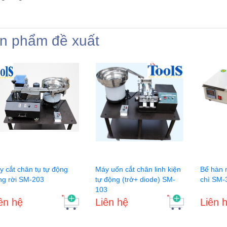
n phẩm đề xuất
y cắt chân tụ tự động
Máy uốn cắt chân linh kiện
Bể hàn 
ng rời SM-203
tự động (trở+ diode) SM-
chì SM
103
ên hệ
Liên hệ
Liên 