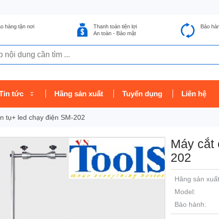
o hàng tận nơi
Thanh toán tiện lợi
Bảo hà
An toàn - Bảo mật
Tin tức
Hãng sản xuất
Tuyển dụng
Liên hệ
n tụ+ led chạy điện SM-202
Máy cắt 
202
Hãng sản xuất
Model:
Bảo hành: