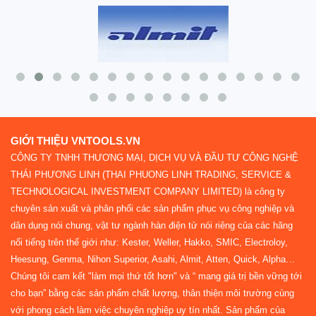
GIỚI THIỆU VNTOOLS.VN
CÔNG TY TNHH THƯƠNG MẠI, DỊCH VỤ VÀ ĐẦU TƯ CÔNG NGHỆ
THÁI PHƯƠNG LINH (THAI PHUONG LINH TRADING, SERVICE &
TECHNOLOGICAL INVESTMENT COMPANY LIMITED) là công ty
chuyên sản xuất và phân phối các sản phẩm phục vụ công nghiệp và
dân dụng nói chung, vật tư ngành hàn điện tử nói riêng của các hãng
nổi tiếng trên thế giới như: Kester, Weller, Hakko, SMIC, Electroloy,
Heesung, Genma, Nihon Superior, Asahi, Almit, Atten, Quick, Alpha…
Chúng tôi cam kết "làm mọi thứ tốt hơn" và “ mang giá trị bền vững tới
cho bạn” bằng các sản phẩm chất lượng, thân thiện môi trường cùng
với phong cách làm việc chuyên nghiệp uy tín nhất. Sản phẩm của