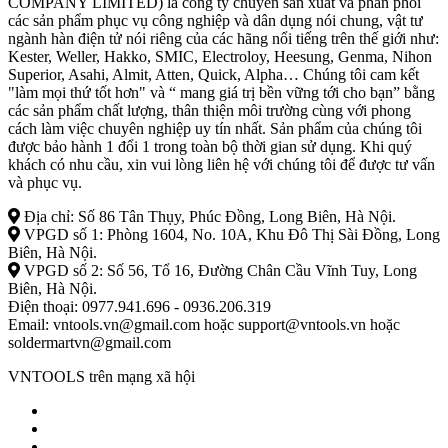
COMPANY LIMITED) là công ty chuyên sản xuất và phân phối
các sản phẩm phục vụ công nghiệp và dân dụng nói chung, vật tư
ngành hàn điện tử nói riêng của các hãng nổi tiếng trên thế giới như:
Kester, Weller, Hakko, SMIC, Electroloy, Heesung, Genma, Nihon
Superior, Asahi, Almit, Atten, Quick, Alpha… Chúng tôi cam kết
"làm mọi thứ tốt hơn" và “ mang giá trị bền vững tới cho bạn” bằng
các sản phẩm chất lượng, thân thiện môi trường cùng với phong
cách làm việc chuyên nghiệp uy tín nhất. Sản phẩm của chúng tôi
được bảo hành 1 đổi 1 trong toàn bộ thời gian sử dụng. Khi quý
khách có nhu cầu, xin vui lòng liên hệ với chúng tôi để được tư vấn
và phục vụ.
Địa chỉ: Số 86 Tân Thụy, Phúc Đồng, Long Biên, Hà Nội.
VPGD số 1: Phòng 1604, No. 10A, Khu Đô Thị Sài Đồng, Long
Biên, Hà Nội.
VPGD số 2: Số 56, Tổ 16, Đường Chân Cầu Vĩnh Tuy, Long
Biên, Hà Nội.
Điện thoại: 0977.941.696 - 0936.206.319
Email: vntools.vn@gmail.com hoặc support@vntools.vn hoặc
soldermartvn@gmail.com
VNTOOLS trên mạng xã hội