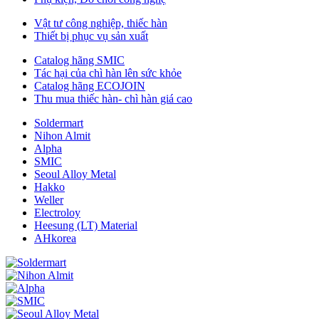
Vật tư công nghiệp, thiếc hàn
Thiết bị phục vụ sản xuất
Catalog hãng SMIC
Tác hại của chì hàn lên sức khỏe
Catalog hãng ECOJOIN
Thu mua thiếc hàn- chì hàn giá cao
Soldermart
Nihon Almit
Alpha
SMIC
Seoul Alloy Metal
Hakko
Weller
Electroloy
Heesung (LT) Material
AHkorea