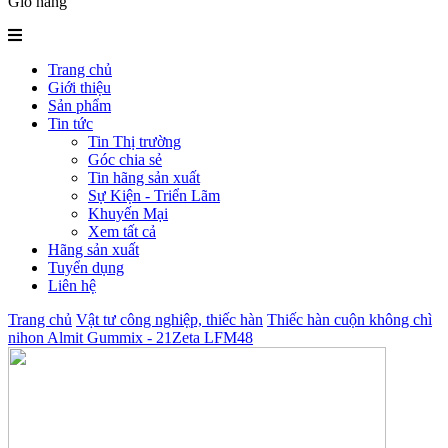
Giỏ hàng
Trang chủ
Giới thiệu
Sản phẩm
Tin tức
Tin Thị trường
Góc chia sẻ
Tin hãng sản xuất
Sự Kiện - Triển Lãm
Khuyến Mại
Xem tất cả
Hãng sản xuất
Tuyển dụng
Liên hệ
Trang chủ
Vật tư công nghiệp, thiếc hàn
Thiếc hàn cuộn không chì
nihon Almit Gummix - 21Zeta LFM48