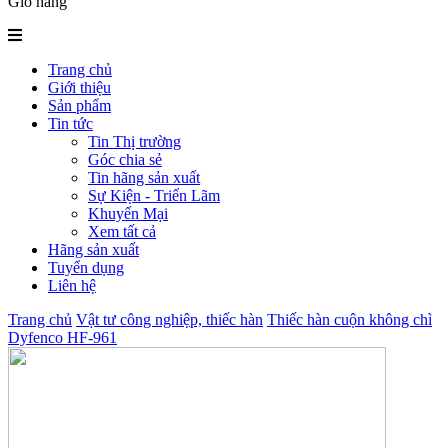
Giỏ hàng
Trang chủ
Giới thiệu
Sản phẩm
Tin tức
Tin Thị trường
Góc chia sẻ
Tin hãng sản xuất
Sự Kiện - Triển Lãm
Khuyến Mại
Xem tất cả
Hãng sản xuất
Tuyển dụng
Liên hệ
Trang chủ
Vật tư công nghiệp, thiếc hàn
Thiếc hàn cuộn không chì
Dyfenco HF-961