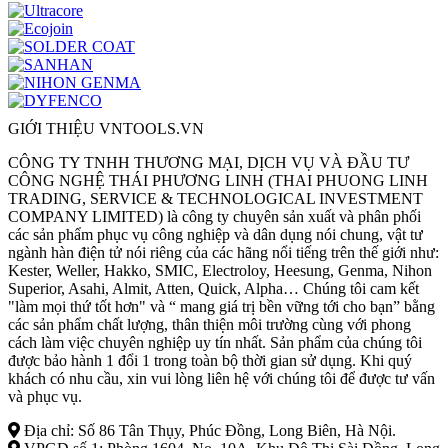
GIỚI THIỆU VNTOOLS.VN
CÔNG TY TNHH THƯƠNG MẠI, DỊCH VỤ VÀ ĐẦU TƯ
CÔNG NGHỆ THÁI PHƯƠNG LINH (THAI PHUONG LINH
TRADING, SERVICE & TECHNOLOGICAL INVESTMENT
COMPANY LIMITED) là công ty chuyên sản xuất và phân phối
các sản phẩm phục vụ công nghiệp và dân dụng nói chung, vật tư
ngành hàn điện tử nói riêng của các hãng nổi tiếng trên thế giới như:
Kester, Weller, Hakko, SMIC, Electroloy, Heesung, Genma, Nihon
Superior, Asahi, Almit, Atten, Quick, Alpha… Chúng tôi cam kết
"làm mọi thứ tốt hơn" và “ mang giá trị bền vững tới cho bạn” bằng
các sản phẩm chất lượng, thân thiện môi trường cùng với phong
cách làm việc chuyên nghiệp uy tín nhất. Sản phẩm của chúng tôi
được bảo hành 1 đổi 1 trong toàn bộ thời gian sử dụng. Khi quý
khách có nhu cầu, xin vui lòng liên hệ với chúng tôi để được tư vấn
và phục vụ.
Địa chỉ: Số 86 Tân Thụy, Phúc Đồng, Long Biên, Hà Nội.