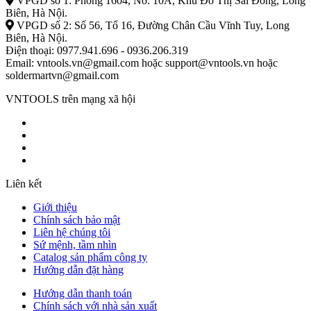
VPGD số 1: Phòng 1604, No. 10A, Khu Đô Thị Sài Đồng, Long
Biên, Hà Nội.
VPGD số 2: Số 56, Tổ 16, Đường Chân Cầu Vĩnh Tuy, Long
Biên, Hà Nội.
Điện thoại: 0977.941.696 - 0936.206.319
Email: vntools.vn@gmail.com hoặc support@vntools.vn hoặc
soldermartvn@gmail.com
VNTOOLS trên mạng xã hội
Liên kết
Giới thiệu
Chính sách bảo mật
Liên hệ chúng tôi
Sứ mệnh, tầm nhìn
Catalog sản phẩm công ty
Hướng dẫn đặt hàng
Hướng dẫn thanh toán
Chính sách với nhà sản xuất