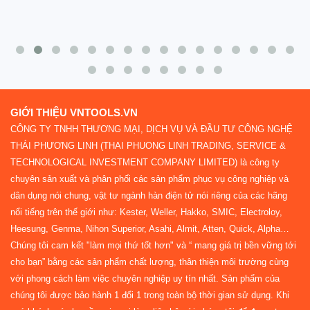
GIỚI THIỆU VNTOOLS.VN
CÔNG TY TNHH THƯƠNG MẠI, DỊCH VỤ VÀ ĐẦU TƯ CÔNG NGHỆ
THÁI PHƯƠNG LINH (THAI PHUONG LINH TRADING, SERVICE &
TECHNOLOGICAL INVESTMENT COMPANY LIMITED) là công ty
chuyên sản xuất và phân phối các sản phẩm phục vụ công nghiệp và
dân dụng nói chung, vật tư ngành hàn điện tử nói riêng của các hãng
nổi tiếng trên thế giới như: Kester, Weller, Hakko, SMIC, Electroloy,
Heesung, Genma, Nihon Superior, Asahi, Almit, Atten, Quick, Alpha…
Chúng tôi cam kết "làm mọi thứ tốt hơn" và “ mang giá trị bền vững tới
cho bạn” bằng các sản phẩm chất lượng, thân thiện môi trường cùng
với phong cách làm việc chuyên nghiệp uy tín nhất. Sản phẩm của
chúng tôi được bảo hành 1 đổi 1 trong toàn bộ thời gian sử dụng. Khi