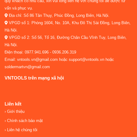
quý khách có nhu cầu, xin vui lòng liên hệ với chúng tôi để được tư
vấn và phục vụ.
Địa chỉ: Số 86 Tân Thụy, Phúc Đồng, Long Biên, Hà Nội.
VPGD số 1: Phòng 1604, No. 10A, Khu Đô Thị Sài Đồng, Long Biên,
Hà Nội.
VPGD số 2: Số 56, Tổ 16, Đường Chân Cầu Vĩnh Tuy, Long Biên,
Hà Nội.
Điện thoại: 0977.941.696 - 0936.206.319
Email: vntools.vn@gmail.com hoặc support@vntools.vn hoặc
soldermartvn@gmail.com
VNTOOLS trên mạng xã hội
Liên kết
Giới thiệu
Chính sách bảo mật
Liên hệ chúng tôi