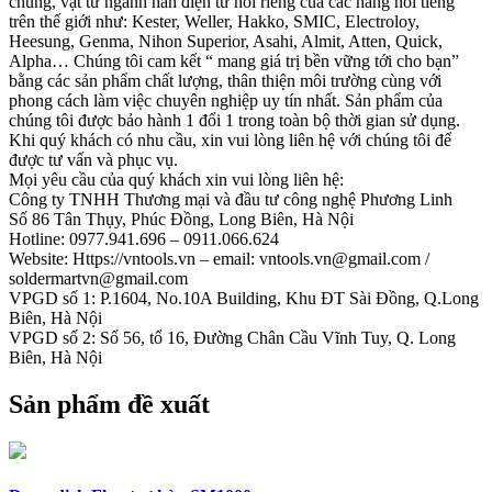
chung, vật tư ngành hàn điện tử nói riêng của các hãng nổi tiếng
trên thế giới như: Kester, Weller, Hakko, SMIC, Electroloy,
Heesung, Genma, Nihon Superior, Asahi, Almit, Atten, Quick,
Alpha… Chúng tôi cam kết “ mang giá trị bền vững tới cho bạn”
bằng các sản phẩm chất lượng, thân thiện môi trường cùng với
phong cách làm việc chuyên nghiệp uy tín nhất. Sản phẩm của
chúng tôi được bảo hành 1 đổi 1 trong toàn bộ thời gian sử dụng.
Khi quý khách có nhu cầu, xin vui lòng liên hệ với chúng tôi để
được tư vấn và phục vụ.
Mọi yêu cầu của quý khách xin vui lòng liên hệ:
Công ty TNHH Thương mại và đầu tư công nghệ Phương Linh
Số 86 Tân Thụy, Phúc Đồng, Long Biên, Hà Nội
Hotline: 0977.941.696 – 0911.066.624
Website: Https://vntools.vn – email: vntools.vn@gmail.com /
soldermartvn@gmail.com
VPGD số 1: P.1604, No.10A Building, Khu ĐT Sài Đồng, Q.Long
Biên, Hà Nội
VPGD số 2: Số 56, tổ 16, Đường Chân Cầu Vĩnh Tuy, Q. Long
Biên, Hà Nội
Sản phẩm đề xuất