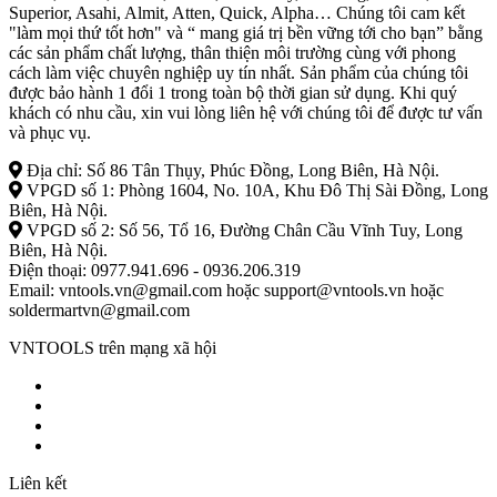
Superior, Asahi, Almit, Atten, Quick, Alpha… Chúng tôi cam kết
"làm mọi thứ tốt hơn" và “ mang giá trị bền vững tới cho bạn” bằng
các sản phẩm chất lượng, thân thiện môi trường cùng với phong
cách làm việc chuyên nghiệp uy tín nhất. Sản phẩm của chúng tôi
được bảo hành 1 đổi 1 trong toàn bộ thời gian sử dụng. Khi quý
khách có nhu cầu, xin vui lòng liên hệ với chúng tôi để được tư vấn
và phục vụ.
Địa chỉ: Số 86 Tân Thụy, Phúc Đồng, Long Biên, Hà Nội.
VPGD số 1: Phòng 1604, No. 10A, Khu Đô Thị Sài Đồng, Long
Biên, Hà Nội.
VPGD số 2: Số 56, Tổ 16, Đường Chân Cầu Vĩnh Tuy, Long
Biên, Hà Nội.
Điện thoại: 0977.941.696 - 0936.206.319
Email: vntools.vn@gmail.com hoặc support@vntools.vn hoặc
soldermartvn@gmail.com
VNTOOLS trên mạng xã hội
Liên kết