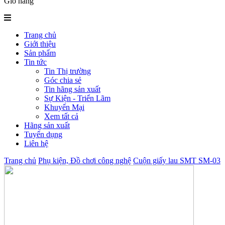
Giỏ hàng
Trang chủ
Giới thiệu
Sản phẩm
Tin tức
Tin Thị trường
Góc chia sẻ
Tin hãng sản xuất
Sự Kiện - Triển Lãm
Khuyến Mại
Xem tất cả
Hãng sản xuất
Tuyển dụng
Liên hệ
Trang chủ
Phụ kiện, Đồ chơi công nghệ
Cuộn giấy lau SMT SM-03