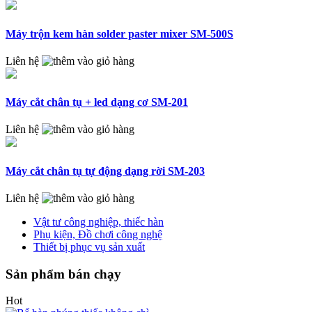
Máy trộn kem hàn solder paster mixer SM-500S
Liên hệ
Máy cắt chân tụ + led dạng cơ SM-201
Liên hệ
Máy cắt chân tụ tự động dạng rời SM-203
Liên hệ
Vật tư công nghiệp, thiếc hàn
Phụ kiện, Đồ chơi công nghệ
Thiết bị phục vụ sản xuất
Sản phẩm bán chạy
Hot