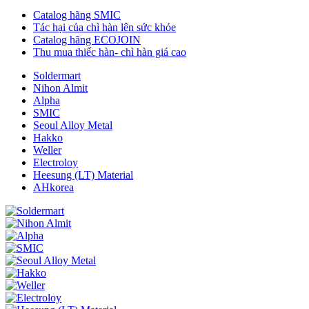
Catalog hãng SMIC
Tác hại của chì hàn lên sức khỏe
Catalog hãng ECOJOIN
Thu mua thiếc hàn- chì hàn giá cao
Soldermart
Nihon Almit
Alpha
SMIC
Seoul Alloy Metal
Hakko
Weller
Electroloy
Heesung (LT) Material
AHkorea