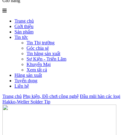
Giỏ hàng
Trang chủ
Giới thiệu
Sản phẩm
Tin tức
Tin Thị trường
Góc chia sẻ
Tin hãng sản xuất
Sự Kiện - Triển Lãm
Khuyến Mại
Xem tất cả
Hãng sản xuất
Tuyển dụng
Liên hệ
Trang chủ
Phụ kiện, Đồ chơi công nghệ
Đầu mũi hàn các loại
Hakko-Weller Solder Tip