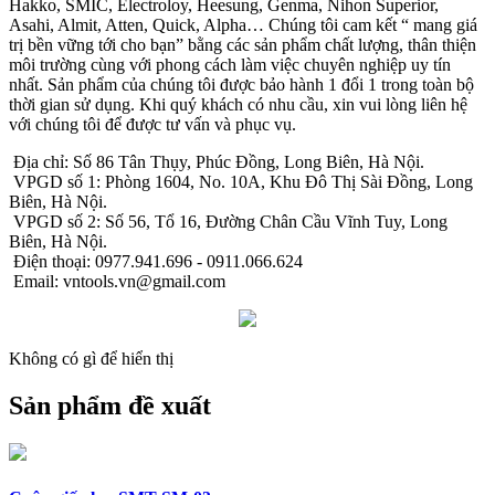
Hakko, SMIC, Electroloy, Heesung, Genma, Nihon Superior,
Asahi, Almit, Atten, Quick, Alpha… Chúng tôi cam kết “ mang giá
trị bền vững tới cho bạn” bằng các sản phẩm chất lượng, thân thiện
môi trường cùng với phong cách làm việc chuyên nghiệp uy tín
nhất. Sản phẩm của chúng tôi được bảo hành 1 đổi 1 trong toàn bộ
thời gian sử dụng. Khi quý khách có nhu cầu, xin vui lòng liên hệ
với chúng tôi để được tư vấn và phục vụ.
Địa chỉ: Số 86 Tân Thụy, Phúc Đồng, Long Biên, Hà Nội.
VPGD số 1: Phòng 1604, No. 10A, Khu Đô Thị Sài Đồng, Long
Biên, Hà Nội.
VPGD số 2: Số 56, Tổ 16, Đường Chân Cầu Vĩnh Tuy, Long
Biên, Hà Nội.
Điện thoại: 0977.941.696 - 0911.066.624
Email: vntools.vn@gmail.com
Không có gì để hiển thị
Sản phẩm đề xuất