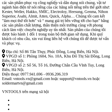
các sản phẩm phục vụ công nghiệp và dân dụng nói chung, vật tư
ngành hàn điện tử nói riêng của các hãng nổi tiếng trên thế giới như:
Kester, Weller, Hakko, SMIC, Electroloy, Heesung, Genma, Nihon
Superior, Asahi, Almit, Atten, Quick, Alpha… Chúng tôi cam kết
"làm mọi thứ tốt hơn" và “ mang giá trị bền vững tới cho bạn” bằng
các sản phẩm chất lượng, thân thiện môi trường cùng với phong
cách làm việc chuyên nghiệp uy tín nhất. Sản phẩm của chúng tôi
được bảo hành 1 đổi 1 trong toàn bộ thời gian sử dụng. Khi quý
khách có nhu cầu, xin vui lòng liên hệ với chúng tôi để được tư vấn
và phục vụ.
Địa chỉ: Số 86 Tân Thụy, Phúc Đồng, Long Biên, Hà Nội.
VPGD số 1: Phòng 1604, No. 10A, Khu Đô Thị Sài Đồng, Long
Biên, Hà Nội.
VPGD số 2: Số 56, Tổ 16, Đường Chân Cầu Vĩnh Tuy, Long
Biên, Hà Nội.
Điện thoại: 0977.941.696 - 0936.206.319
Email: vntools.vn@gmail.com hoặc support@vntools.vn hoặc
soldermartvn@gmail.com
VNTOOLS trên mạng xã hội