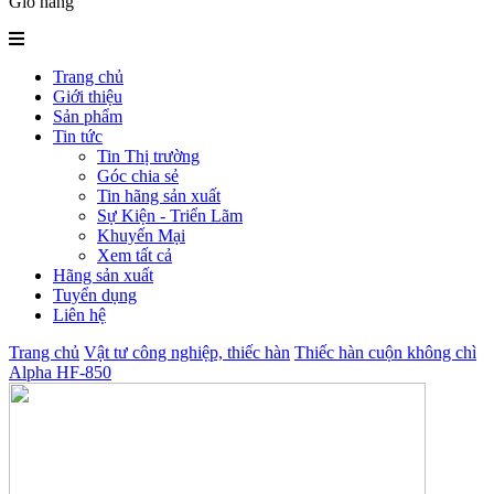
Giỏ hàng
Trang chủ
Giới thiệu
Sản phẩm
Tin tức
Tin Thị trường
Góc chia sẻ
Tin hãng sản xuất
Sự Kiện - Triển Lãm
Khuyến Mại
Xem tất cả
Hãng sản xuất
Tuyển dụng
Liên hệ
Trang chủ
Vật tư công nghiệp, thiếc hàn
Thiếc hàn cuộn không chì
Alpha HF-850