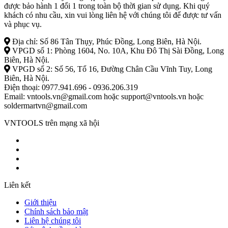
được bảo hành 1 đổi 1 trong toàn bộ thời gian sử dụng. Khi quý
khách có nhu cầu, xin vui lòng liên hệ với chúng tôi để được tư vấn
và phục vụ.
Địa chỉ: Số 86 Tân Thụy, Phúc Đồng, Long Biên, Hà Nội.
VPGD số 1: Phòng 1604, No. 10A, Khu Đô Thị Sài Đồng, Long
Biên, Hà Nội.
VPGD số 2: Số 56, Tổ 16, Đường Chân Cầu Vĩnh Tuy, Long
Biên, Hà Nội.
Điện thoại: 0977.941.696 - 0936.206.319
Email: vntools.vn@gmail.com hoặc support@vntools.vn hoặc
soldermartvn@gmail.com
VNTOOLS trên mạng xã hội
Liên kết
Giới thiệu
Chính sách bảo mật
Liên hệ chúng tôi