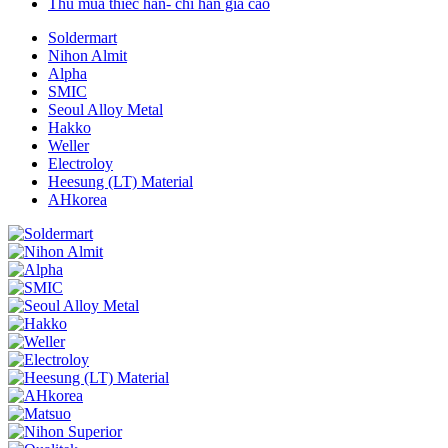
Thu mua thiếc hàn- chì hàn giá cao
Soldermart
Nihon Almit
Alpha
SMIC
Seoul Alloy Metal
Hakko
Weller
Electroloy
Heesung (LT) Material
AHkorea