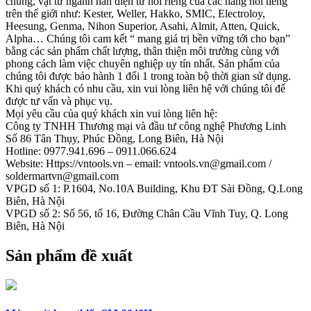
chung, vật tư ngành hàn điện tử nói riêng của các hãng nổi tiếng
trên thế giới như: Kester, Weller, Hakko, SMIC, Electroloy,
Heesung, Genma, Nihon Superior, Asahi, Almit, Atten, Quick,
Alpha… Chúng tôi cam kết “ mang giá trị bền vững tới cho bạn”
bằng các sản phẩm chất lượng, thân thiện môi trường cùng với
phong cách làm việc chuyên nghiệp uy tín nhất. Sản phẩm của
chúng tôi được bảo hành 1 đổi 1 trong toàn bộ thời gian sử dụng.
Khi quý khách có nhu cầu, xin vui lòng liên hệ với chúng tôi để
được tư vấn và phục vụ.
Mọi yêu cầu của quý khách xin vui lòng liên hệ:
Công ty TNHH Thương mại và đầu tư công nghệ Phương Linh
Số 86 Tân Thụy, Phúc Đồng, Long Biên, Hà Nội
Hotline: 0977.941.696 – 0911.066.624
Website: Https://vntools.vn – email: vntools.vn@gmail.com /
soldermartvn@gmail.com
VPGD số 1: P.1604, No.10A Building, Khu ĐT Sài Đồng, Q.Long
Biên, Hà Nội
VPGD số 2: Số 56, tổ 16, Đường Chân Cầu Vĩnh Tuy, Q. Long
Biên, Hà Nội
Sản phẩm đề xuất