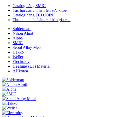
Catalog hãng SMIC
Tác hại của chì hàn lên sức khỏe
Catalog hãng ECOJOIN
Thu mua thiếc hàn- chì hàn giá cao
Soldermart
Nihon Almit
Alpha
SMIC
Seoul Alloy Metal
Hakko
Weller
Electroloy
Heesung (LT) Material
AHkorea