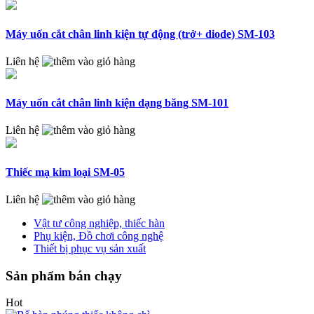
Máy uốn cắt chân linh kiện tự động (trở+ diode) SM-103
Liên hệ
Máy uốn cắt chân linh kiện dạng băng SM-101
Liên hệ
Thiếc mạ kim loại SM-05
Liên hệ
Vật tư công nghiệp, thiếc hàn
Phụ kiện, Đồ chơi công nghệ
Thiết bị phục vụ sản xuất
Sản phẩm bán chạy
Hot