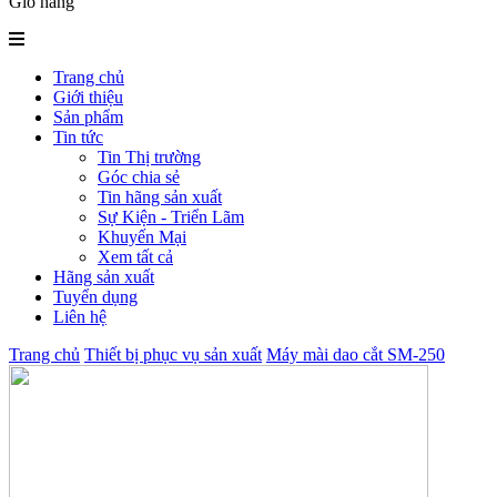
Giỏ hàng
Trang chủ
Giới thiệu
Sản phẩm
Tin tức
Tin Thị trường
Góc chia sẻ
Tin hãng sản xuất
Sự Kiện - Triển Lãm
Khuyến Mại
Xem tất cả
Hãng sản xuất
Tuyển dụng
Liên hệ
Trang chủ
Thiết bị phục vụ sản xuất
Máy mài dao cắt SM-250