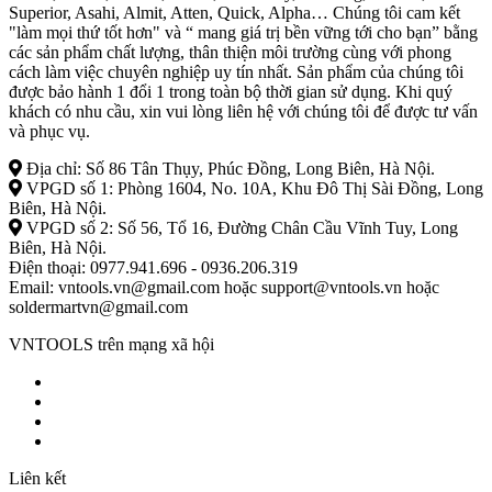
Superior, Asahi, Almit, Atten, Quick, Alpha… Chúng tôi cam kết
"làm mọi thứ tốt hơn" và “ mang giá trị bền vững tới cho bạn” bằng
các sản phẩm chất lượng, thân thiện môi trường cùng với phong
cách làm việc chuyên nghiệp uy tín nhất. Sản phẩm của chúng tôi
được bảo hành 1 đổi 1 trong toàn bộ thời gian sử dụng. Khi quý
khách có nhu cầu, xin vui lòng liên hệ với chúng tôi để được tư vấn
và phục vụ.
Địa chỉ: Số 86 Tân Thụy, Phúc Đồng, Long Biên, Hà Nội.
VPGD số 1: Phòng 1604, No. 10A, Khu Đô Thị Sài Đồng, Long
Biên, Hà Nội.
VPGD số 2: Số 56, Tổ 16, Đường Chân Cầu Vĩnh Tuy, Long
Biên, Hà Nội.
Điện thoại: 0977.941.696 - 0936.206.319
Email: vntools.vn@gmail.com hoặc support@vntools.vn hoặc
soldermartvn@gmail.com
VNTOOLS trên mạng xã hội
Liên kết