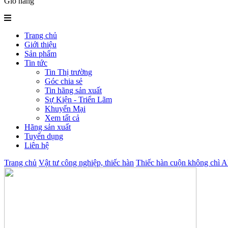
Giỏ hàng
Trang chủ
Giới thiệu
Sản phẩm
Tin tức
Tin Thị trường
Góc chia sẻ
Tin hãng sản xuất
Sự Kiện - Triển Lãm
Khuyến Mại
Xem tất cả
Hãng sản xuất
Tuyển dụng
Liên hệ
Trang chủ
Vật tư công nghiệp, thiếc hàn
Thiếc hàn cuộn không chì