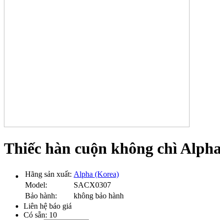
Thiếc hàn cuộn không chì Alp
Hãng sản xuất:
Alpha (Korea)
Model:
SACX0307
Bảo hành:
không bảo hành
Liên hệ báo giá
Có sẵn:
10