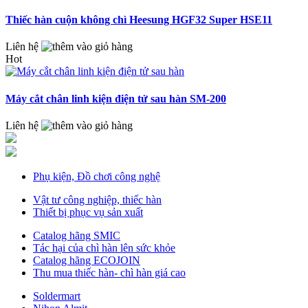
Thiếc hàn cuộn không chì Heesung HGF32 Super HSE11
Liên hệ
Hot
Máy cắt chân linh kiện điện tử sau hàn SM-200
Liên hệ
Phụ kiện, Đồ chơi công nghệ
Vật tư công nghiệp, thiếc hàn
Thiết bị phục vụ sản xuất
Catalog hãng SMIC
Tác hại của chì hàn lên sức khỏe
Catalog hãng ECOJOIN
Thu mua thiếc hàn- chì hàn giá cao
Soldermart