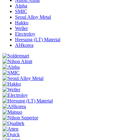
Nihon Almit
Alpha
SMIC
Seoul Alloy Metal
Hakko
Weller
Electroloy
Heesung (LT) Material
AHkorea