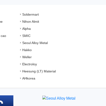
Soldermart
ỏe
Nihon Almit
Alpha
 cao
SMIC
Seoul Alloy Metal
Hakko
Weller
Electroloy
Heesung (LT) Material
AHkorea