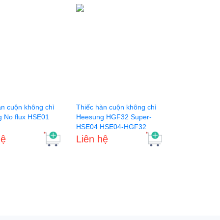
àn cuộn không chì
Thiếc hàn cuộn không chì
 No flux HSE01
Heesung HGF32 Super-
HSE04 HSE04-HGF32
Super
hệ
Liên hệ