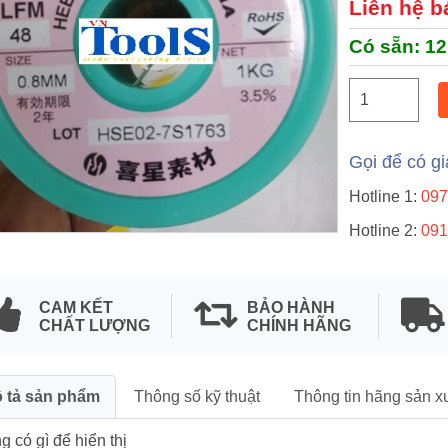
Liên hệ b
Có sẵn:
12
t
Gọi để có gi
Hotline 1:
097
Hotline 2:
091
cắt chân linh kiện điện
au hàn SM-200
CAM KẾT
BẢO HÀNH
CHẤT LƯỢNG
CHÍNH HÃNG
n hệ
 tả sản phẩm
Thông số kỹ thuật
Thông tin hãng sản x
 có gì để hiển thị