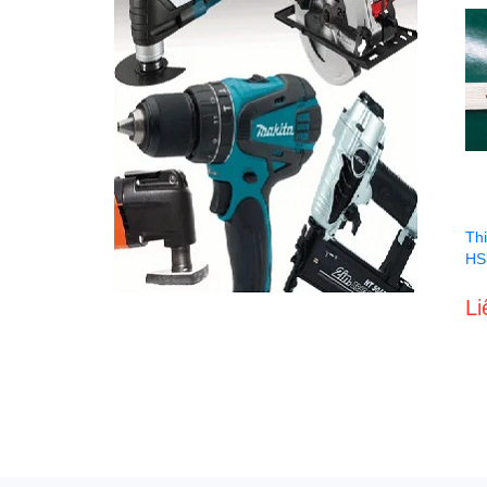
Th
HS
Li