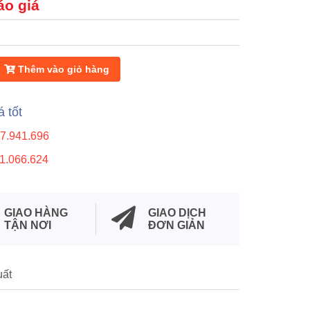
áo giá
Thêm vào giỏ hàng
á tốt
7.941.696
1.066.624
GIAO HÀNG
GIAO DỊCH
TẬN NƠI
ĐƠN GIẢN
uất