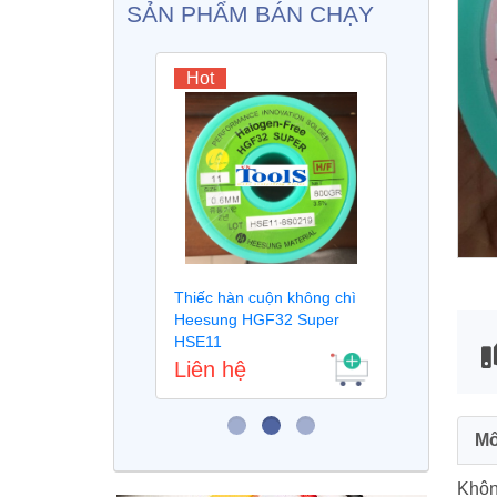
SẢN PHẨM BÁN CHẠY
Hot
Ho
iếc không
Thiếc hàn cuộn không chì
Máy 
Heesung HGF32 Super
tử s
HSE11
Liên hệ
Liê
Mô
Không