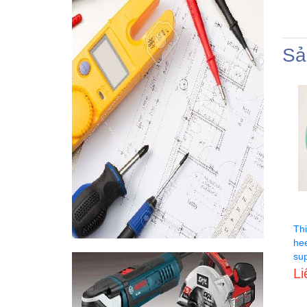
Sả
Th
he
su
Li