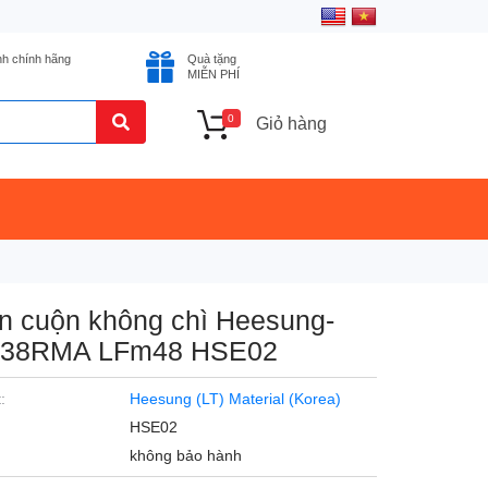
nh chính hãng
Quà tặng
MIỄN PHÍ
0
Giỏ hàng
n cuộn không chì Heesung-
R38RMA LFm48 HSE02
:
Heesung (LT) Material (Korea)
HSE02
không bảo hành