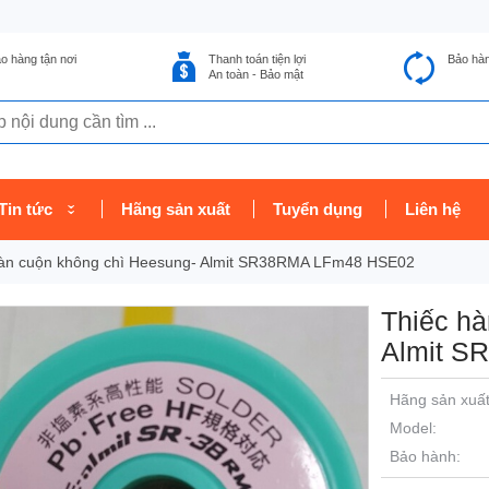
o hàng tận nơi
Thanh toán tiện lợi
Bảo hà
An toàn - Bảo mật
Tin tức
Hãng sản xuất
Tuyển dụng
Liên hệ
hàn cuộn không chì Heesung- Almit SR38RMA LFm48 HSE02
Thiếc hà
Almit S
Hãng sản xuất
Model:
Bảo hành: