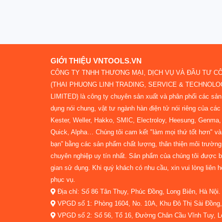
GIỚI THIỆU VNTOOLS.VN
CÔNG TY TNHH THƯƠNG MẠI, DỊCH VỤ VÀ ĐẦU TƯ C
(THAI PHUONG LINH TRADING, SERVICE & TECHNOL
LIMITED) là công ty chuyên sản xuất và phân phối các sả
dụng nói chung, vật tư ngành hàn điện tử nói riêng của các 
Kester, Weller, Hakko, SMIC, Electroloy, Heesung, Genma, N
Quick, Alpha… Chúng tôi cam kết "làm mọi thứ tốt hơn" và 
bạn” bằng các sản phẩm chất lượng, thân thiện môi trường
chuyên nghiệp uy tín nhất. Sản phẩm của chúng tôi được bả
gian sử dụng. Khi quý khách có nhu cầu, xin vui lòng liên 
phục vụ.
Địa chỉ: Số 86 Tân Thụy, Phúc Đồng, Long Biên, Hà Nội.
VPGD số 1: Phòng 1604, No. 10A, Khu Đô Thị Sài Đồng, 
VPGD số 2: Số 56, Tổ 16, Đường Chân Cầu Vĩnh Tuy, Lo