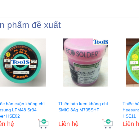
n phẩm đề xuất
iếc hàn cuộn không chì
Thiếc hàn kem không chì
Thiếc h
esung LFM48 Sr34
SMIC 3Ag M705SHF
Heesun
per HSE02
HSE11
ên hệ
Liên hệ
Liên 