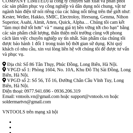
COMPANY LIMITED) là công ty chuyên sản xuất và phân phối
các sản phẩm phục vụ công nghiệp và dân dụng nói chung, vật tư
ngành hàn điện tử nói riêng của các hãng nổi tiếng trên thế giới như:
Kester, Weller, Hakko, SMIC, Electroloy, Heesung, Genma, Nihon
Superior, Asahi, Almit, Atten, Quick, Alpha… Chúng tôi cam kết
"làm mọi thứ tốt hơn" và “ mang giá trị bền vững tới cho bạn” bằng
các sản phẩm chất lượng, thân thiện môi trường cùng với phong
cách làm việc chuyên nghiệp uy tín nhất. Sản phẩm của chúng tôi
được bảo hành 1 đổi 1 trong toàn bộ thời gian sử dụng. Khi quý
khách có nhu cầu, xin vui lòng liên hệ với chúng tôi để được tư vấn
và phục vụ.
Địa chỉ: Số 86 Tân Thụy, Phúc Đồng, Long Biên, Hà Nội.
VPGD số 1: Phòng 1604, No. 10A, Khu Đô Thị Sài Đồng, Long
Biên, Hà Nội.
VPGD số 2: Số 56, Tổ 16, Đường Chân Cầu Vĩnh Tuy, Long
Biên, Hà Nội.
Điện thoại: 0977.941.696 - 0936.206.319
Email: vntools.vn@gmail.com hoặc support@vntools.vn hoặc
soldermartvn@gmail.com
VNTOOLS trên mạng xã hội