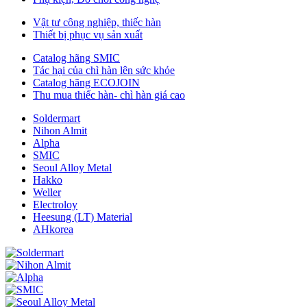
Vật tư công nghiệp, thiếc hàn
Thiết bị phục vụ sản xuất
Catalog hãng SMIC
Tác hại của chì hàn lên sức khỏe
Catalog hãng ECOJOIN
Thu mua thiếc hàn- chì hàn giá cao
Soldermart
Nihon Almit
Alpha
SMIC
Seoul Alloy Metal
Hakko
Weller
Electroloy
Heesung (LT) Material
AHkorea