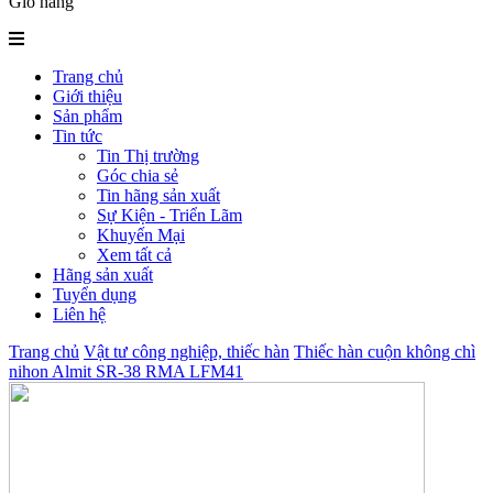
Giỏ hàng
Trang chủ
Giới thiệu
Sản phẩm
Tin tức
Tin Thị trường
Góc chia sẻ
Tin hãng sản xuất
Sự Kiện - Triển Lãm
Khuyến Mại
Xem tất cả
Hãng sản xuất
Tuyển dụng
Liên hệ
Trang chủ
Vật tư công nghiệp, thiếc hàn
Thiếc hàn cuộn không chì
nihon Almit SR-38 RMA LFM41