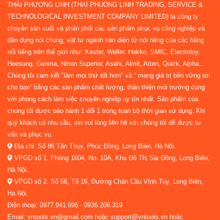
THÁI PHƯƠNG LINH (THAI PHUONG LINH TRADING, SERVICE &
TECHNOLOGICAL INVESTMENT COMPANY LIMITED) là công ty
chuyên sản xuất và phân phối các sản phẩm phục vụ công nghiệp và
dân dụng nói chung, vật tư ngành hàn điện tử nói riêng của các hãng
nổi tiếng trên thế giới như: Kester, Weller, Hakko, SMIC, Electroloy,
Heesung, Genma, Nihon Superior, Asahi, Almit, Atten, Quick, Alpha…
Chúng tôi cam kết "làm mọi thứ tốt hơn" và “ mang giá trị bền vững tới
cho bạn” bằng các sản phẩm chất lượng, thân thiện môi trường cùng
với phong cách làm việc chuyên nghiệp uy tín nhất. Sản phẩm của
chúng tôi được bảo hành 1 đổi 1 trong toàn bộ thời gian sử dụng. Khi
quý khách có nhu cầu, xin vui lòng liên hệ với chúng tôi để được tư
vấn và phục vụ.
Địa chỉ: Số 86 Tân Thụy, Phúc Đồng, Long Biên, Hà Nội.
VPGD số 1: Phòng 1604, No. 10A, Khu Đô Thị Sài Đồng, Long Biên,
Hà Nội.
VPGD số 2: Số 56, Tổ 16, Đường Chân Cầu Vĩnh Tuy, Long Biên,
Hà Nội.
Điện thoại: 0977.941.696 - 0936.206.319
Email: vntools.vn@gmail.com hoặc support@vntools.vn hoặc