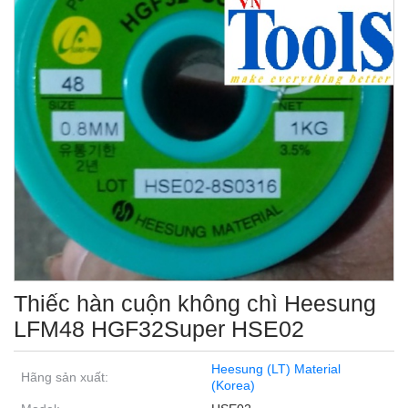
Thiếc hàn cuộn không chì Heesung
LFM48 HGF32Super HSE02
Heesung (LT) Material
Hãng sản xuất:
(Korea)