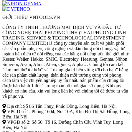
GIỚI THIỆU VNTOOLS.VN
CÔNG TY TNHH THƯƠNG MẠI, DỊCH VỤ VÀ ĐẦU TƯ
CÔNG NGHỆ THÁI PHƯƠNG LINH (THAI PHUONG LINH
TRADING, SERVICE & TECHNOLOGICAL INVESTMENT
COMPANY LIMITED) là công ty chuyên sản xuất và phân phối
các sản phẩm phục vụ công nghiệp và dân dụng nói chung, vật tư
ngành hàn điện tử nói riêng của các hãng nổi tiếng trên thế giới như:
Kester, Weller, Hakko, SMIC, Electroloy, Heesung, Genma, Nihon
Superior, Asahi, Almit, Atten, Quick, Alpha… Chúng tôi cam kết
"làm mọi thứ tốt hơn" và “ mang giá trị bền vững tới cho bạn” bằng
các sản phẩm chất lượng, thân thiện môi trường cùng với phong
cách làm việc chuyên nghiệp uy tín nhất. Sản phẩm của chúng tôi
được bảo hành 1 đổi 1 trong toàn bộ thời gian sử dụng. Khi quý
khách có nhu cầu, xin vui lòng liên hệ với chúng tôi để được tư vấn
và phục vụ.
Địa chỉ: Số 86 Tân Thụy, Phúc Đồng, Long Biên, Hà Nội.
VPGD số 1: Phòng 1604, No. 10A, Khu Đô Thị Sài Đồng, Long
Biên, Hà Nội.
VPGD số 2: Số 56, Tổ 16, Đường Chân Cầu Vĩnh Tuy, Long
Biên, Hà Nội.