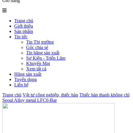
Giỏ hàng
Trang chủ
Giới thiệu
Sản phẩm
Tin tức
Tin Thị trường
Góc chia sẻ
Tin hãng sản xuất
Sự Kiện - Triển Lãm
Khuyến Mại
Xem tất cả
Hãng sản xuất
Tuyển dụng
Liên hệ
Trang chủ
Vật tư công nghiệp, thiếc hàn
Thiếc hàn thanh không chì
Seoul Alloy metal LFC0-Bar