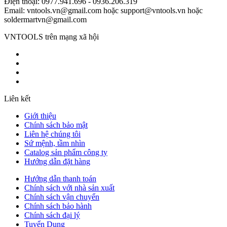
Điện thoại: 0977.941.696 - 0936.206.319
Email: vntools.vn@gmail.com hoặc support@vntools.vn hoặc
soldermartvn@gmail.com
VNTOOLS trên mạng xã hội
Liên kết
Giới thiệu
Chính sách bảo mật
Liên hệ chúng tôi
Sứ mệnh, tầm nhìn
Catalog sản phẩm công ty
Hướng dẫn đặt hàng
Hướng dẫn thanh toán
Chính sách với nhà sản xuất
Chính sách vận chuyển
Chính sách bảo hành
Chính sách đại lý
Tuyển Dụng