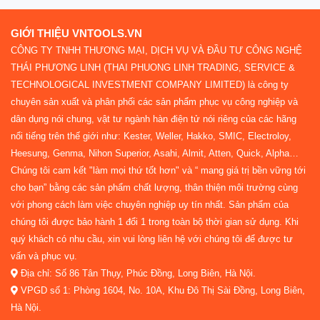
GIỚI THIỆU VNTOOLS.VN
CÔNG TY TNHH THƯƠNG MẠI, DỊCH VỤ VÀ ĐẦU TƯ CÔNG NGHỆ
THÁI PHƯƠNG LINH (THAI PHUONG LINH TRADING, SERVICE &
TECHNOLOGICAL INVESTMENT COMPANY LIMITED) là công ty
chuyên sản xuất và phân phối các sản phẩm phục vụ công nghiệp và
dân dụng nói chung, vật tư ngành hàn điện tử nói riêng của các hãng
nổi tiếng trên thế giới như: Kester, Weller, Hakko, SMIC, Electroloy,
Heesung, Genma, Nihon Superior, Asahi, Almit, Atten, Quick, Alpha…
Chúng tôi cam kết "làm mọi thứ tốt hơn" và “ mang giá trị bền vững tới
cho bạn” bằng các sản phẩm chất lượng, thân thiện môi trường cùng
với phong cách làm việc chuyên nghiệp uy tín nhất. Sản phẩm của
chúng tôi được bảo hành 1 đổi 1 trong toàn bộ thời gian sử dụng. Khi
quý khách có nhu cầu, xin vui lòng liên hệ với chúng tôi để được tư
vấn và phục vụ.
Địa chỉ: Số 86 Tân Thụy, Phúc Đồng, Long Biên, Hà Nội.
VPGD số 1: Phòng 1604, No. 10A, Khu Đô Thị Sài Đồng, Long Biên,
Hà Nội.