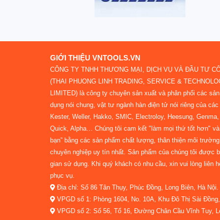
GIỚI THIỆU VNTOOLS.VN
CÔNG TY TNHH THƯƠNG MẠI, DỊCH VỤ VÀ ĐẦU TƯ C
(THAI PHUONG LINH TRADING, SERVICE & TECHNOL
LIMITED) là công ty chuyên sản xuất và phân phối các sả
dụng nói chung, vật tư ngành hàn điện tử nói riêng của các 
Kester, Weller, Hakko, SMIC, Electroloy, Heesung, Genma, N
Quick, Alpha… Chúng tôi cam kết "làm mọi thứ tốt hơn" và 
bạn” bằng các sản phẩm chất lượng, thân thiện môi trường
chuyên nghiệp uy tín nhất. Sản phẩm của chúng tôi được bả
gian sử dụng. Khi quý khách có nhu cầu, xin vui lòng liên 
phục vụ.
Địa chỉ: Số 86 Tân Thụy, Phúc Đồng, Long Biên, Hà Nội.
VPGD số 1: Phòng 1604, No. 10A, Khu Đô Thị Sài Đồng, 
VPGD số 2: Số 56, Tổ 16, Đường Chân Cầu Vĩnh Tuy, Lo