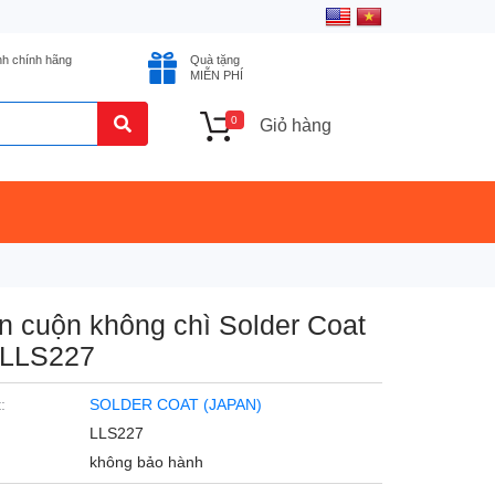
nh chính hãng
Quà tặng
MIỄN PHÍ
0
Giỏ hàng
n cuộn không chì Solder Coat
 LLS227
:
SOLDER COAT (JAPAN)
LLS227
không bảo hành