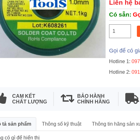
Liên hệ b
Có sẵn:
Gọ
t
Gọi để có gi
Hotline 1:
097
Hotline 2:
091
cắt chân linh kiện điện
au hàn SM-200
CAM KẾT
BẢO HÀNH
CHẤT LƯỢNG
CHÍNH HÃNG
n hệ
 tả sản phẩm
Thông số kỹ thuật
Thông tin hãng sản x
 có gì để hiển thị