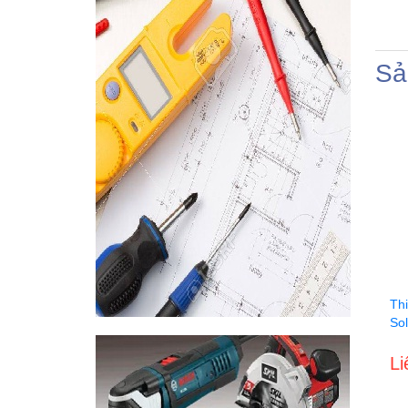
Sả
Th
So
Li