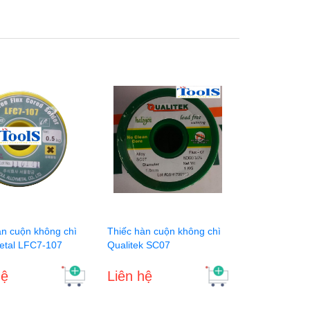
àn cuộn không chì
Thiếc hàn cuộn không chì
etal LFC7-107
Qualitek SC07
hệ
Liên hệ