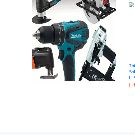
Th
So
LL
Li