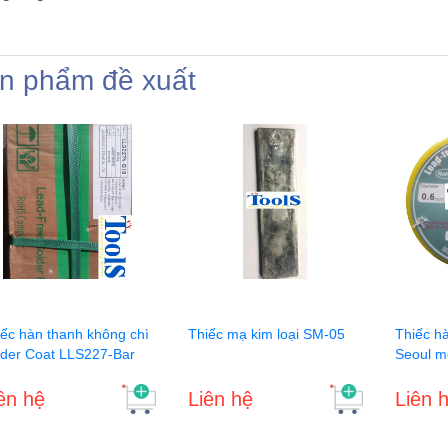
n phẩm đề xuất
iếc hàn thanh không chì
Thiếc mạ kim loại SM-05
Thiếc h
lder Coat LLS227-Bar
Seoul m
ên hệ
Liên hệ
Liên 