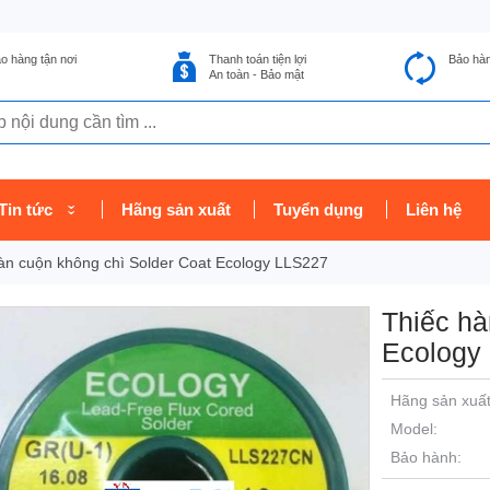
o hàng tận nơi
Thanh toán tiện lợi
Bảo hà
An toàn - Bảo mật
Tin tức
Hãng sản xuất
Tuyển dụng
Liên hệ
àn cuộn không chì Solder Coat Ecology LLS227
Thiếc hà
Ecology
Hãng sản xuất
Model:
Bảo hành: