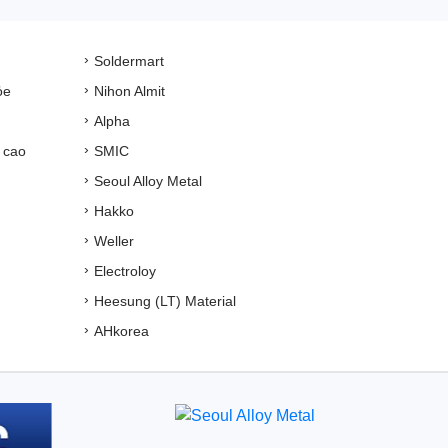
Soldermart
ỏe
Nihon Almit
Alpha
 cao
SMIC
Seoul Alloy Metal
Hakko
Weller
Electroloy
Heesung (LT) Material
AHkorea