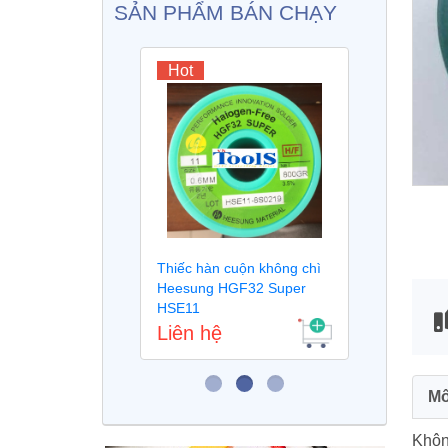
SẢN PHẨM BÁN CHẠY
Hot
Ho
iếc không
Thiếc hàn cuộn không chì
Máy 
Heesung HGF32 Super
tử s
HSE11
Liên hệ
Liê
Mô
Không