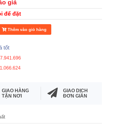
áo giá
i để đặt
Thêm vào giỏ hàng
á tốt
7.941.696
1.066.624
GIAO HÀNG
GIAO DỊCH
TẬN NƠI
ĐƠN GIẢN
uất