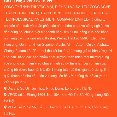
GIỚI THIỆU VNTOOLS.VN
CÔNG TY TNHH THƯƠNG MẠI, DỊCH VỤ VÀ ĐẦU TƯ CÔNG NGHỆ
THÁI PHƯƠNG LINH (THAI PHUONG LINH TRADING, SERVICE &
TECHNOLOGICAL INVESTMENT COMPANY LIMITED) là công ty
chuyên sản xuất và phân phối các sản phẩm phục vụ công nghiệp và
dân dụng nói chung, vật tư ngành hàn điện tử nói riêng của các hãng
nổi tiếng trên thế giới như: Kester, Weller, Hakko, SMIC, Electroloy,
Heesung, Genma, Nihon Superior, Asahi, Almit, Atten, Quick, Alpha…
Chúng tôi cam kết "làm mọi thứ tốt hơn" và “ mang giá trị bền vững tới
cho bạn” bằng các sản phẩm chất lượng, thân thiện môi trường cùng
với phong cách làm việc chuyên nghiệp uy tín nhất. Sản phẩm của
chúng tôi được bảo hành 1 đổi 1 trong toàn bộ thời gian sử dụng. Khi
quý khách có nhu cầu, xin vui lòng liên hệ với chúng tôi để được tư
vấn và phục vụ.
Địa chỉ: Số 86 Tân Thụy, Phúc Đồng, Long Biên, Hà Nội.
VPGD số 1: Phòng 1604, No. 10A, Khu Đô Thị Sài Đồng, Long Biên,
Hà Nội.
VPGD số 2: Số 56, Tổ 16, Đường Chân Cầu Vĩnh Tuy, Long Biên,
Hà Nội.