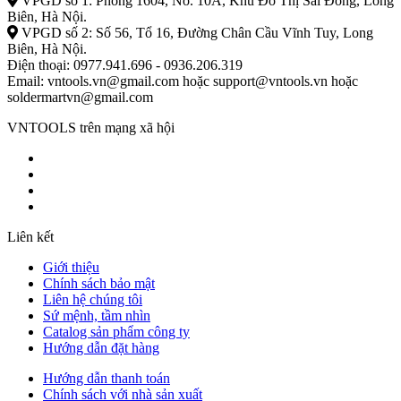
VPGD số 1: Phòng 1604, No. 10A, Khu Đô Thị Sài Đồng, Long
Biên, Hà Nội.
VPGD số 2: Số 56, Tổ 16, Đường Chân Cầu Vĩnh Tuy, Long
Biên, Hà Nội.
Điện thoại: 0977.941.696 - 0936.206.319
Email: vntools.vn@gmail.com hoặc support@vntools.vn hoặc
soldermartvn@gmail.com
VNTOOLS trên mạng xã hội
Liên kết
Giới thiệu
Chính sách bảo mật
Liên hệ chúng tôi
Sứ mệnh, tầm nhìn
Catalog sản phẩm công ty
Hướng dẫn đặt hàng
Hướng dẫn thanh toán
Chính sách với nhà sản xuất