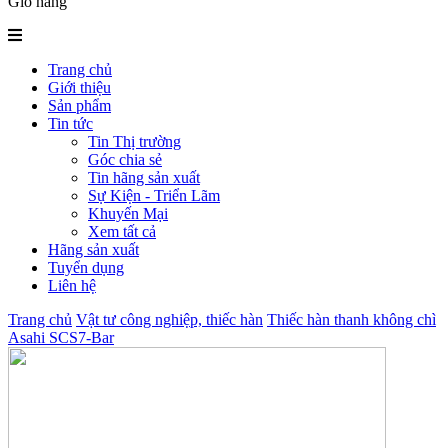
Giỏ hàng
Trang chủ
Giới thiệu
Sản phẩm
Tin tức
Tin Thị trường
Góc chia sẻ
Tin hãng sản xuất
Sự Kiện - Triển Lãm
Khuyến Mại
Xem tất cả
Hãng sản xuất
Tuyển dụng
Liên hệ
Trang chủ
Vật tư công nghiệp, thiếc hàn
Thiếc hàn thanh không chì
Asahi SCS7-Bar