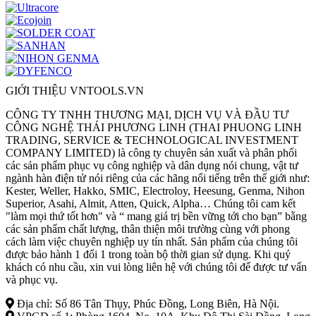
GIỚI THIỆU VNTOOLS.VN
CÔNG TY TNHH THƯƠNG MẠI, DỊCH VỤ VÀ ĐẦU TƯ
CÔNG NGHỆ THÁI PHƯƠNG LINH (THAI PHUONG LINH
TRADING, SERVICE & TECHNOLOGICAL INVESTMENT
COMPANY LIMITED) là công ty chuyên sản xuất và phân phối
các sản phẩm phục vụ công nghiệp và dân dụng nói chung, vật tư
ngành hàn điện tử nói riêng của các hãng nổi tiếng trên thế giới như:
Kester, Weller, Hakko, SMIC, Electroloy, Heesung, Genma, Nihon
Superior, Asahi, Almit, Atten, Quick, Alpha… Chúng tôi cam kết
"làm mọi thứ tốt hơn" và “ mang giá trị bền vững tới cho bạn” bằng
các sản phẩm chất lượng, thân thiện môi trường cùng với phong
cách làm việc chuyên nghiệp uy tín nhất. Sản phẩm của chúng tôi
được bảo hành 1 đổi 1 trong toàn bộ thời gian sử dụng. Khi quý
khách có nhu cầu, xin vui lòng liên hệ với chúng tôi để được tư vấn
và phục vụ.
Địa chỉ: Số 86 Tân Thụy, Phúc Đồng, Long Biên, Hà Nội.