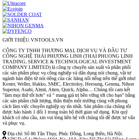
GIỚI THIỆU VNTOOLS.VN
CÔNG TY TNHH THƯƠNG MẠI, DỊCH VỤ VÀ ĐẦU TƯ
CÔNG NGHỆ THÁI PHƯƠNG LINH (THAI PHUONG LINH
TRADING, SERVICE & TECHNOLOGICAL INVESTMENT
COMPANY LIMITED) là công ty chuyên sản xuất và phân phối
các sản phẩm phục vụ công nghiệp và dân dụng nói chung, vật tư
ngành hàn điện tử nói riêng của các hãng nổi tiếng trên thế giới như:
Kester, Weller, Hakko, SMIC, Electroloy, Heesung, Genma, Nihon
Superior, Asahi, Almit, Atten, Quick, Alpha… Chúng tôi cam kết
"làm mọi thứ tốt hơn" và “ mang giá trị bền vững tới cho bạn” bằng
các sản phẩm chất lượng, thân thiện môi trường cùng với phong
cách làm việc chuyên nghiệp uy tín nhất. Sản phẩm của chúng tôi
được bảo hành 1 đổi 1 trong toàn bộ thời gian sử dụng. Khi quý
khách có nhu cầu, xin vui lòng liên hệ với chúng tôi để được tư vấn
và phục vụ.
Địa chỉ: Số 86 Tân Thụy, Phúc Đồng, Long Biên, Hà Nội.