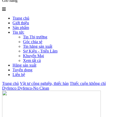
Giỏ hàng
Trang chủ
Giới thiệu
Sản phẩm
Tin tức
Tin Thị trường
Góc chia sẻ
Tin hãng sản xuất
Sự Kiện - Triển Lãm
Khuyến Mại
Xem tất cả
Hãng sản xuất
Tuyển dụng
Liên hệ
Trang chủ
Vật tư công nghiệp, thiếc hàn
Thiếc cuộn không chì
Dyfenco Dyfenco-No Clean