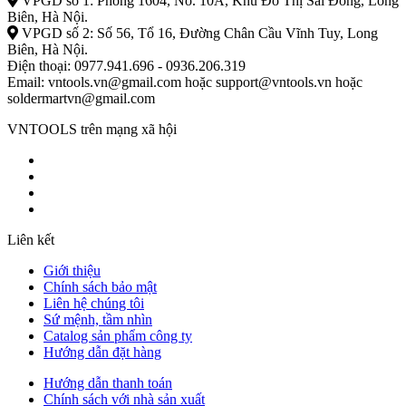
VPGD số 1: Phòng 1604, No. 10A, Khu Đô Thị Sài Đồng, Long
Biên, Hà Nội.
VPGD số 2: Số 56, Tổ 16, Đường Chân Cầu Vĩnh Tuy, Long
Biên, Hà Nội.
Điện thoại: 0977.941.696 - 0936.206.319
Email: vntools.vn@gmail.com hoặc support@vntools.vn hoặc
soldermartvn@gmail.com
VNTOOLS trên mạng xã hội
Liên kết
Giới thiệu
Chính sách bảo mật
Liên hệ chúng tôi
Sứ mệnh, tầm nhìn
Catalog sản phẩm công ty
Hướng dẫn đặt hàng
Hướng dẫn thanh toán
Chính sách với nhà sản xuất