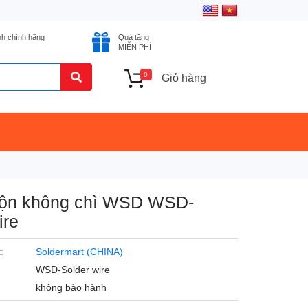
nh chính hãng
Quà tặng
MIỄN PHÍ
0
Giỏ hàng
uộn không chì WSD WSD-
ire
:
Soldermart (CHINA)
WSD-Solder wire
không bảo hành