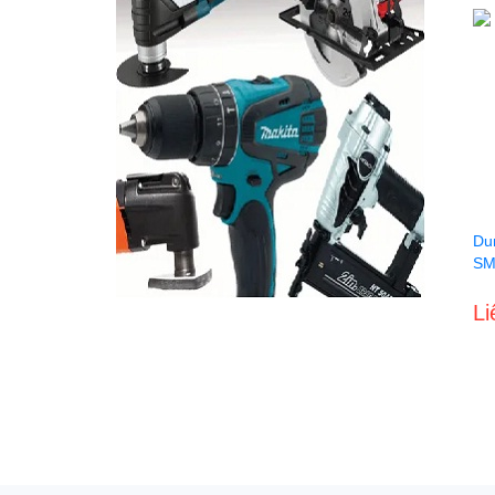
Dun
SM
Li