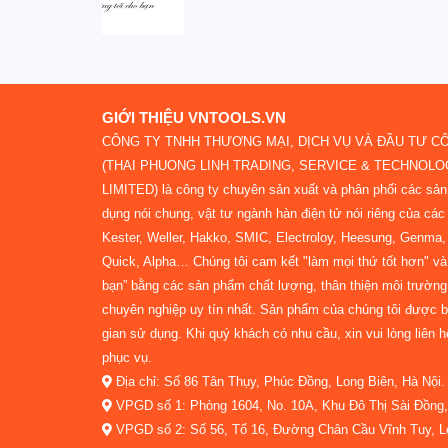
GIỚI THIỆU VNTOOLS.VN
CÔNG TY TNHH THƯƠNG MẠI, DỊCH VỤ VÀ ĐẦU TƯ C
(THAI PHUONG LINH TRADING, SERVICE & TECHNOL
LIMITED) là công ty chuyên sản xuất và phân phối các sả
dụng nói chung, vật tư ngành hàn điện tử nói riêng của các 
Kester, Weller, Hakko, SMIC, Electroloy, Heesung, Genma, N
Quick, Alpha… Chúng tôi cam kết "làm mọi thứ tốt hơn" và 
bạn” bằng các sản phẩm chất lượng, thân thiện môi trường
chuyên nghiệp uy tín nhất. Sản phẩm của chúng tôi được bả
gian sử dụng. Khi quý khách có nhu cầu, xin vui lòng liên 
phục vụ.
Địa chỉ: Số 86 Tân Thụy, Phúc Đồng, Long Biên, Hà Nội.
VPGD số 1: Phòng 1604, No. 10A, Khu Đô Thị Sài Đồng, 
VPGD số 2: Số 56, Tổ 16, Đường Chân Cầu Vĩnh Tuy, Lo