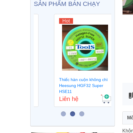
SẢN PHẨM BÁN CHẠY
Hot
Ho
iếc không
Thiếc hàn cuộn không chì
Máy 
Heesung HGF32 Super
tử s
HSE11
Liên hệ
Liê
Mô
Không