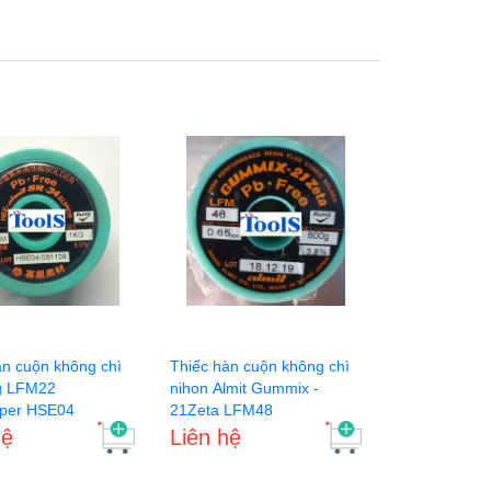
àn cuộn không chì
Thiếc hàn cuộn không chì
g LFM22
nihon Almit Gummix -
per HSE04
21Zeta LFM48
hệ
Liên hệ