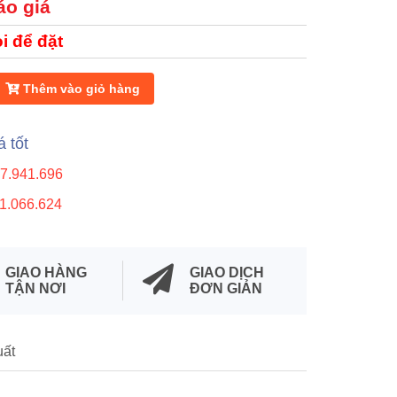
áo giá
i để đặt
Thêm vào giỏ hàng
á tốt
7.941.696
1.066.624
GIAO HÀNG
GIAO DỊCH
TẬN NƠI
ĐƠN GIẢN
uất