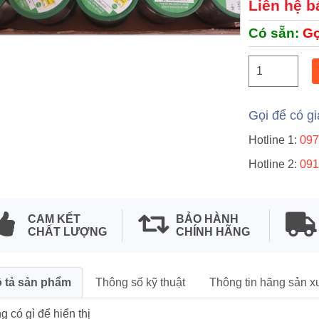
Liên hệ b
Có sẵn:
Gọ
t
Gọi để có gi
Hotline 1:
097
Hotline 2:
091
cắt chân linh kiện điện
au hàn SM-200
CAM KẾT
BẢO HÀNH
CHẤT LƯỢNG
CHÍNH HÃNG
n hệ
 tả sản phẩm
Thông số kỹ thuật
Thông tin hãng sản x
 có gì để hiển thị