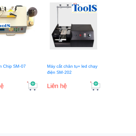
m Chip SM-07
Máy cắt chân tụ+ led chạy
điện SM-202
hệ
Liên hệ