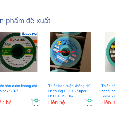
n phẩm đề xuất
iếc hàn cuộn không chì
Thiếc hàn cuộn không chì
Thiếc h
alitek SC07
Heesung HGF16 Super-
heesun
HSE04 HSE04-
SR34Su
HGF16super
ên hệ
Liên hệ
Liên 