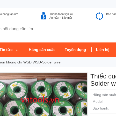
o hàng tận nơi
Thanh toán tiện lợi
Bảo hà
An toàn - Bảo mật
Tin tức
Hãng sản xuất
Tuyển dụng
Liên hệ
uộn không chì WSD WSD-Solder wire
Thiếc c
Solder w
Hãng sản xuất
Model:
Bảo hành: