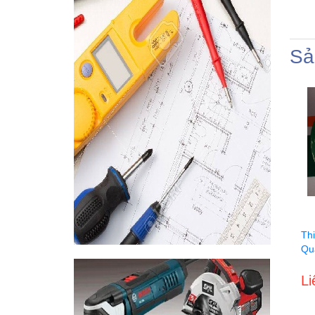
Sả
Th
Qu
Li