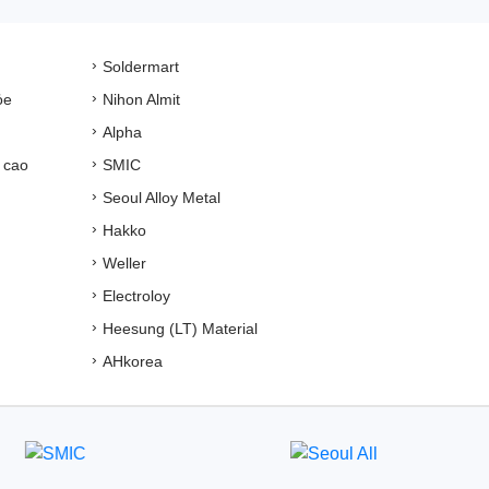
Soldermart
ỏe
Nihon Almit
Alpha
 cao
SMIC
Seoul Alloy Metal
Hakko
Weller
Electroloy
Heesung (LT) Material
AHkorea