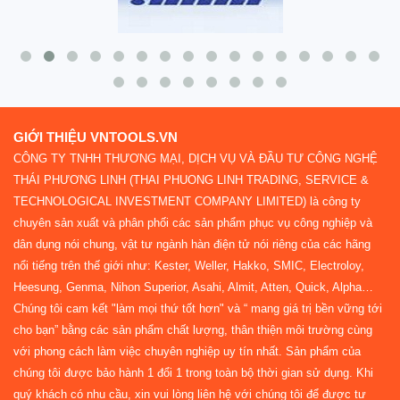
GIỚI THIỆU VNTOOLS.VN
CÔNG TY TNHH THƯƠNG MẠI, DỊCH VỤ VÀ ĐẦU TƯ CÔNG NGHỆ
THÁI PHƯƠNG LINH (THAI PHUONG LINH TRADING, SERVICE &
TECHNOLOGICAL INVESTMENT COMPANY LIMITED) là công ty
chuyên sản xuất và phân phối các sản phẩm phục vụ công nghiệp và
dân dụng nói chung, vật tư ngành hàn điện tử nói riêng của các hãng
nổi tiếng trên thế giới như: Kester, Weller, Hakko, SMIC, Electroloy,
Heesung, Genma, Nihon Superior, Asahi, Almit, Atten, Quick, Alpha…
Chúng tôi cam kết "làm mọi thứ tốt hơn" và “ mang giá trị bền vững tới
cho bạn” bằng các sản phẩm chất lượng, thân thiện môi trường cùng
với phong cách làm việc chuyên nghiệp uy tín nhất. Sản phẩm của
chúng tôi được bảo hành 1 đổi 1 trong toàn bộ thời gian sử dụng. Khi
quý khách có nhu cầu, xin vui lòng liên hệ với chúng tôi để được tư