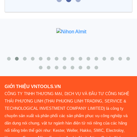
GIỚI THIỆU VNTOOLS.VN
CÔNG TY TNHH THƯƠNG MẠI, DỊCH VỤ VÀ ĐẦU TƯ CÔNG NGHỆ
THÁI PHƯƠNG LINH (THAI PHUONG LINH TRADING, SERVICE &
TECHNOLOGICAL INVESTMENT COMPANY LIMITED) là công ty
chuyên sản xuất và phân phối các sản phẩm phục vụ công nghiệp và
dân dụng nói chung, vật tư ngành hàn điện tử nói riêng của các hãng
nổi tiếng trên thế giới như: Kester, Weller, Hakko, SMIC, Electroloy,