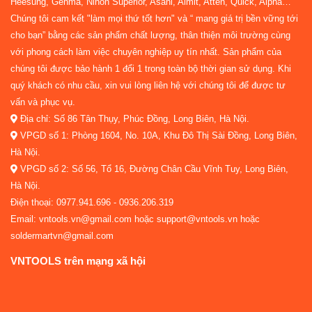
Heesung, Genma, Nihon Superior, Asahi, Almit, Atten, Quick, Alpha…
Chúng tôi cam kết "làm mọi thứ tốt hơn" và “ mang giá trị bền vững tới
cho bạn” bằng các sản phẩm chất lượng, thân thiện môi trường cùng
với phong cách làm việc chuyên nghiệp uy tín nhất. Sản phẩm của
chúng tôi được bảo hành 1 đổi 1 trong toàn bộ thời gian sử dụng. Khi
quý khách có nhu cầu, xin vui lòng liên hệ với chúng tôi để được tư
vấn và phục vụ.
Địa chỉ: Số 86 Tân Thụy, Phúc Đồng, Long Biên, Hà Nội.
VPGD số 1: Phòng 1604, No. 10A, Khu Đô Thị Sài Đồng, Long Biên,
Hà Nội.
VPGD số 2: Số 56, Tổ 16, Đường Chân Cầu Vĩnh Tuy, Long Biên,
Hà Nội.
Điện thoại: 0977.941.696 - 0936.206.319
Email: vntools.vn@gmail.com hoặc support@vntools.vn hoặc
soldermartvn@gmail.com
VNTOOLS trên mạng xã hội