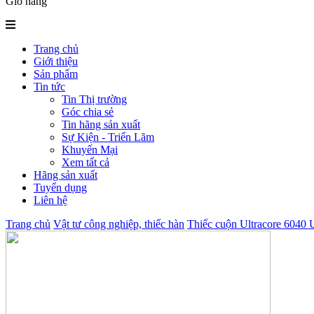
Giỏ hàng
Trang chủ
Giới thiệu
Sản phẩm
Tin tức
Tin Thị trường
Góc chia sẻ
Tin hãng sản xuất
Sự Kiện - Triển Lãm
Khuyến Mại
Xem tất cả
Hãng sản xuất
Tuyển dụng
Liên hệ
Trang chủ
Vật tư công nghiệp, thiếc hàn
Thiếc cuộn Ultracore 6040 