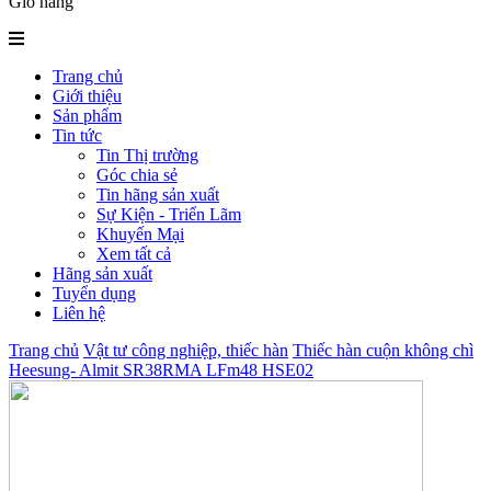
Giỏ hàng
Trang chủ
Giới thiệu
Sản phẩm
Tin tức
Tin Thị trường
Góc chia sẻ
Tin hãng sản xuất
Sự Kiện - Triển Lãm
Khuyến Mại
Xem tất cả
Hãng sản xuất
Tuyển dụng
Liên hệ
Trang chủ
Vật tư công nghiệp, thiếc hàn
Thiếc hàn cuộn không chì
Heesung- Almit SR38RMA LFm48 HSE02