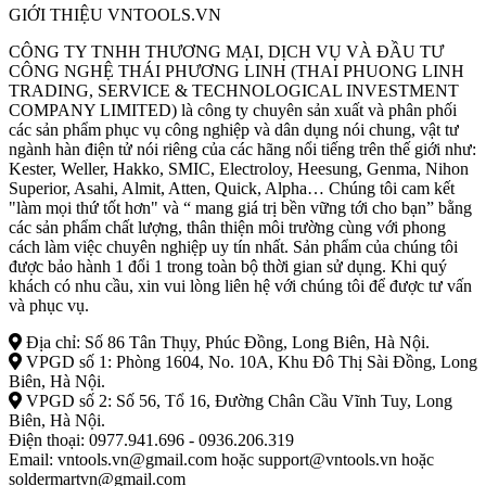
GIỚI THIỆU VNTOOLS.VN
CÔNG TY TNHH THƯƠNG MẠI, DỊCH VỤ VÀ ĐẦU TƯ
CÔNG NGHỆ THÁI PHƯƠNG LINH (THAI PHUONG LINH
TRADING, SERVICE & TECHNOLOGICAL INVESTMENT
COMPANY LIMITED) là công ty chuyên sản xuất và phân phối
các sản phẩm phục vụ công nghiệp và dân dụng nói chung, vật tư
ngành hàn điện tử nói riêng của các hãng nổi tiếng trên thế giới như:
Kester, Weller, Hakko, SMIC, Electroloy, Heesung, Genma, Nihon
Superior, Asahi, Almit, Atten, Quick, Alpha… Chúng tôi cam kết
"làm mọi thứ tốt hơn" và “ mang giá trị bền vững tới cho bạn” bằng
các sản phẩm chất lượng, thân thiện môi trường cùng với phong
cách làm việc chuyên nghiệp uy tín nhất. Sản phẩm của chúng tôi
được bảo hành 1 đổi 1 trong toàn bộ thời gian sử dụng. Khi quý
khách có nhu cầu, xin vui lòng liên hệ với chúng tôi để được tư vấn
và phục vụ.
Địa chỉ: Số 86 Tân Thụy, Phúc Đồng, Long Biên, Hà Nội.
VPGD số 1: Phòng 1604, No. 10A, Khu Đô Thị Sài Đồng, Long
Biên, Hà Nội.
VPGD số 2: Số 56, Tổ 16, Đường Chân Cầu Vĩnh Tuy, Long
Biên, Hà Nội.
Điện thoại: 0977.941.696 - 0936.206.319
Email: vntools.vn@gmail.com hoặc support@vntools.vn hoặc
soldermartvn@gmail.com