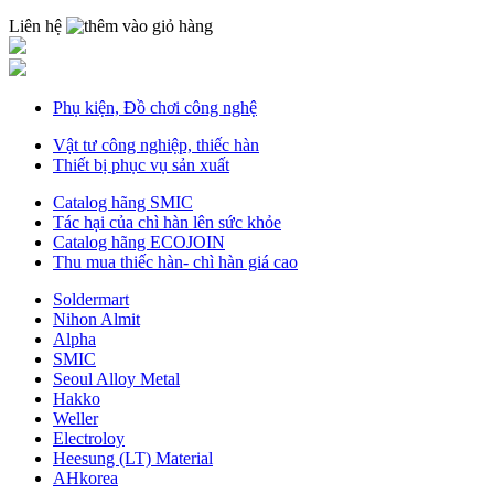
Liên hệ
Phụ kiện, Đồ chơi công nghệ
Vật tư công nghiệp, thiếc hàn
Thiết bị phục vụ sản xuất
Catalog hãng SMIC
Tác hại của chì hàn lên sức khỏe
Catalog hãng ECOJOIN
Thu mua thiếc hàn- chì hàn giá cao
Soldermart
Nihon Almit
Alpha
SMIC
Seoul Alloy Metal
Hakko
Weller
Electroloy
Heesung (LT) Material
AHkorea