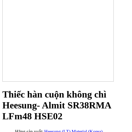
Thiếc hàn cuộn không chì
Heesung- Almit SR38RMA
LFm48 HSE02
Hãng sản xuất:
Heesung (LT) Material (Korea)