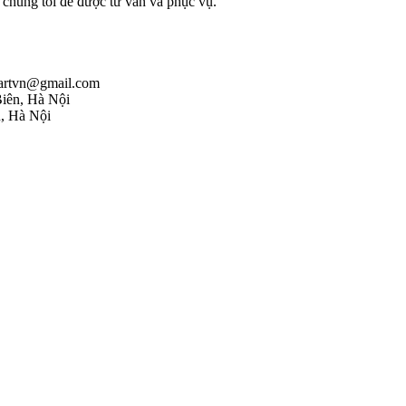
i chúng tôi để được tư vấn và phục vụ.
rmartvn@gmail.com
iên, Hà Nội
, Hà Nội