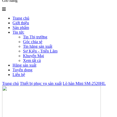
Giỏ hàng
Trang chủ
Giới thiệu
Sản phẩm
Tin tức
Tin Thị trường
Góc chia sẻ
Tin hãng sản xuất
Sự Kiện - Triển Lãm
Khuyến Mại
Xem tất cả
Hãng sản xuất
Tuyển dụng
Liên hệ
Trang chủ
Thiết bị phục vụ sản xuất
Lò hàn Mini SM-2520HL