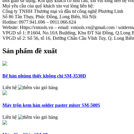
thời gian sử dụng. Khi quý khách có nhu cầu, xin vui lòng liên hệ vớ
Mọi yêu cầu của quý khách xin vui lòng liên hệ:
Công ty TNHH Thương mại và đầu tư công nghệ Phương Linh
Số 86 Tân Thụy, Phúc Đồng, Long Biên, Hà Nội
Hotline: 0977.941.696 – 0911.066.624
Website: Https://vntools.vn – email: vntools.vn@gmail.com / solde
VPGD số 1: P.1604, No.10A Building, Khu ĐT Sài Đồng, Q.Long B
VPGD số 2: Số 56, tổ 16, Đường Chân Cầu Vĩnh Tuy, Q. Long Biên
Sản phẩm đề xuất
Bể hàn nhúng thiếc không chì SM-3530D
Liên hệ
Máy trộn kem hàn solder paster mixer SM-500S
Liên hệ