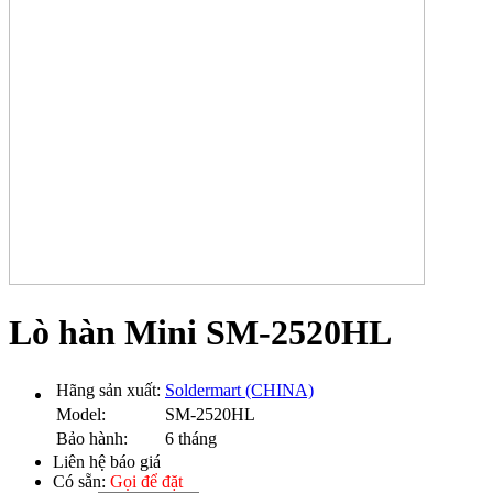
Lò hàn Mini SM-2520HL
Hãng sản xuất:
Soldermart (CHINA)
Model:
SM-2520HL
Bảo hành:
6 tháng
Liên hệ báo giá
Có sẵn:
Gọi để đặt