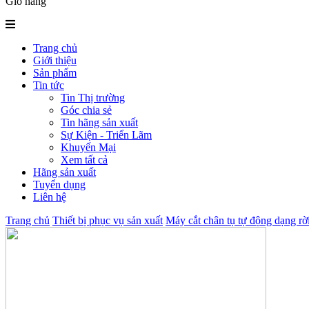
Giỏ hàng
Trang chủ
Giới thiệu
Sản phẩm
Tin tức
Tin Thị trường
Góc chia sẻ
Tin hãng sản xuất
Sự Kiện - Triển Lãm
Khuyến Mại
Xem tất cả
Hãng sản xuất
Tuyển dụng
Liên hệ
Trang chủ
Thiết bị phục vụ sản xuất
Máy cắt chân tụ tự động dạng r