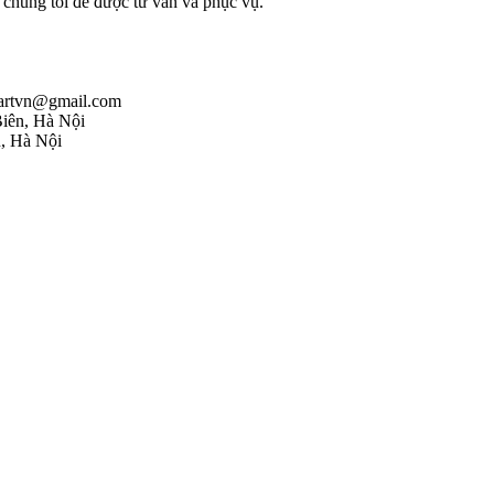
i chúng tôi để được tư vấn và phục vụ.
rmartvn@gmail.com
iên, Hà Nội
, Hà Nội