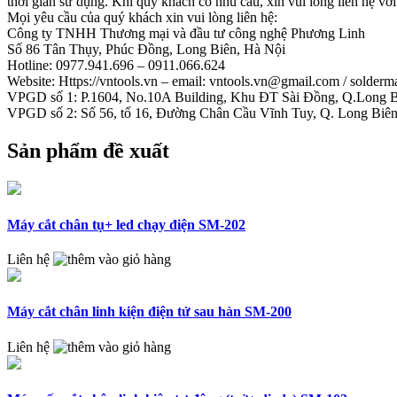
thời gian sử dụng. Khi quý khách có nhu cầu, xin vui lòng liên hệ vớ
Mọi yêu cầu của quý khách xin vui lòng liên hệ:
Công ty TNHH Thương mại và đầu tư công nghệ Phương Linh
Số 86 Tân Thụy, Phúc Đồng, Long Biên, Hà Nội
Hotline: 0977.941.696 – 0911.066.624
Website: Https://vntools.vn – email: vntools.vn@gmail.com / solde
VPGD số 1: P.1604, No.10A Building, Khu ĐT Sài Đồng, Q.Long B
VPGD số 2: Số 56, tổ 16, Đường Chân Cầu Vĩnh Tuy, Q. Long Biên
Sản phẩm đề xuất
Máy cắt chân tụ+ led chạy điện SM-202
Liên hệ
Máy cắt chân linh kiện điện tử sau hàn SM-200
Liên hệ